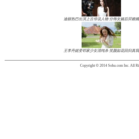
迪丽热巴出演上古传说人物 分饰女娲后羿嫦娥
王李丹妮变邻家少女清纯杀 笑颜如花回归真我
Copyright
©
2014 Sohu.com Inc. All