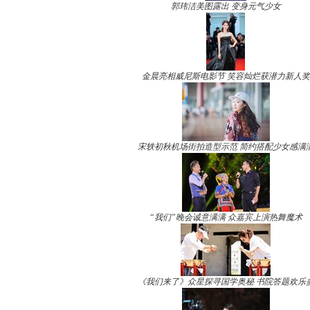
郭玮洁美图露出 变身元气少女
金晨亮相威尼斯电影节 笑容灿烂获潜力新人奖
宋轶初秋机场街拍造型示范 简约搭配少女感满
“我们”晚会诚意满满 众嘉宾上演热舞魔术
《我们来了》众星探寻国学奥秘 书院答题欢乐