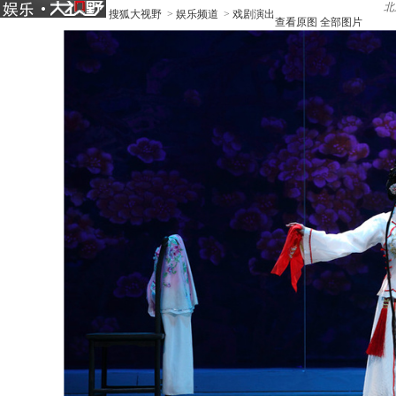
北
搜狐大视野
>
娱乐频道
>
戏剧演出
查看原图
全部图片