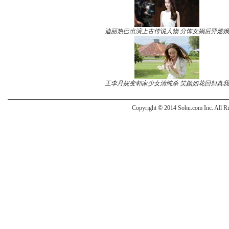
迪丽热巴出演上古传说人物 分饰女娲后羿嫦娥
王李丹妮变邻家少女清纯杀 笑颜如花回归真我
Copyright
©
2014 Sohu.com Inc. All