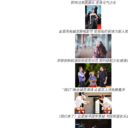
郭玮洁美图露出 变身元气少女
金晨亮相威尼斯电影节 笑容灿烂获潜力新人奖
宋轶初秋机场街拍造型示范 简约搭配少女感满
“我们”晚会诚意满满 众嘉宾上演热舞魔术
《我们来了》众星探寻国学奥秘 书院答题欢乐