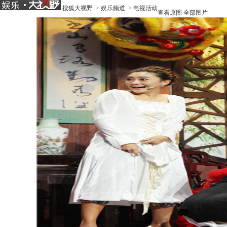
搜狐大视野
>
娱乐频道
>
电视活动
查看原图
全部图片