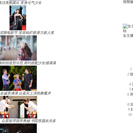
玮洁美图露出 变身元气少女
尼斯电影节 笑容灿烂获潜力新人奖
场街拍造型示范 简约搭配少女感满满
1
2
4
5
晚会诚意满满 众嘉宾上演热舞魔术
6
8
9
10
》众星探寻国学奥秘 书院答题欢乐多