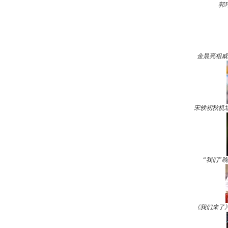
郭
金晨亮相威
宋轶初秋机
“我们”
《我们来了