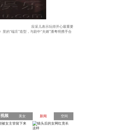
应采儿表示玩得开心最重要
里的“端庄”造型，与剧中“夫婿”潘粤明携手合