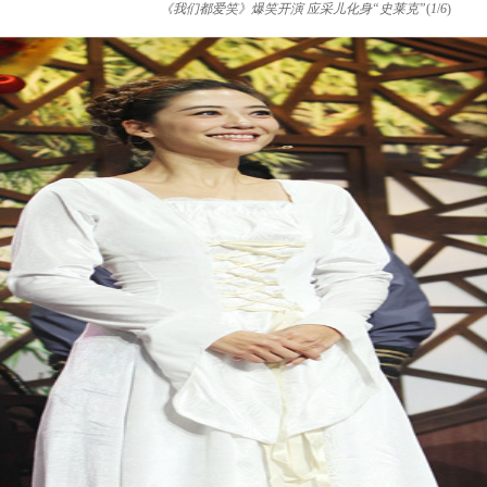
《我们都爱笑》爆笑开演 应采儿化身“史莱克”
(
1
/
6
)