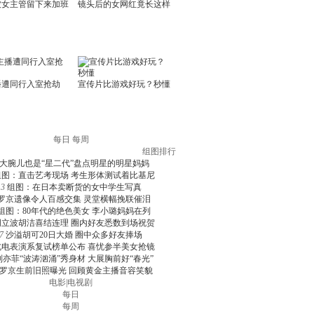
每日
每周
组图排行
大腕儿也是“星二代”盘点明星的明星妈妈
组图：直击艺考现场 考生形体测试着比基尼
3
组图：在日本卖断货的女中学生写真
罗京遗像令人百感交集 灵堂横幅挽联催泪
组图：80年代的绝色美女 李小璐妈妈在列
周立波胡洁喜结连理 圈内好友悉数到场祝贺
7
沙溢胡可20日大婚 圈中众多好友捧场
北电表演系复试榜单公布 喜忧参半美女抢镜
刘亦菲“波涛汹涌”秀身材 大展胸前好“春光”
罗京生前旧照曝光 回顾黄金主播音容笑貌
电影
|
电视剧
每日
每周