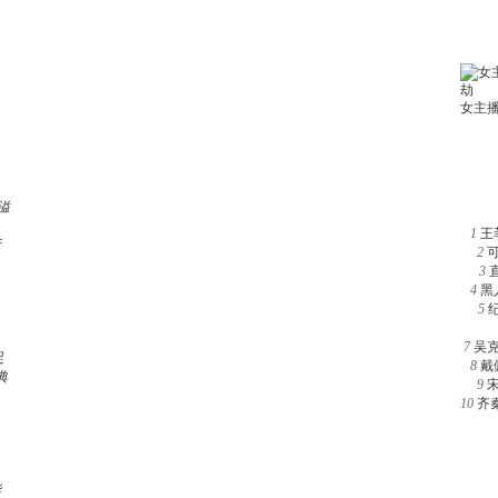
溢
1
王
行
2
3
4
黑
5
7
吴
足
8
戴
典
9
10
齐
华