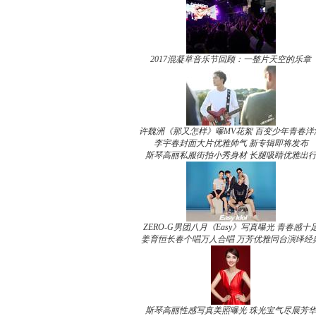
2017混凝草音乐节回顾：一整片天空的乐章
许魏洲《那又怎样》曝MV花絮 百变少年青春洋
李宇春封面大片优雅帅气 新专辑即将发布
斯琴高丽私服街拍小秀身材 长腿吸睛优雅出
ZERO-G男团八月《Easy》写真曝光 青春感十
姜育恒长春个唱万人合唱 万芳优雅同台演绎经
斯琴高丽性感写真美照曝光 珠光宝气尽展芳