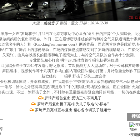
来源：
搜狐音乐
责编：董文
日期：2014-12-30
摇滚第一女声”罗琦将于1月24日在北京万事达中心举办“树生长的声音”个人演唱会。
级做妈妈后的复出演唱会。昨日，正在紧锣密鼓排练的罗琦和冷空气乐队邀请数十家
的人》和《Knocking’on heavens door》两首作品，而这两首歌也是此
站在“歌手”舞台上的那份感动，在场的媒体也提前感受到了罗琦的现场魅力。在接
又紧张，曲风会以擅长的摇滚和电子摇滚为主，与冷空气乐队的合作亦十分默契。
专业团队精心打磨 明年超8场体育馆个唱包括香港红磡
演唱会终于在2015年发端，呼之欲出。首次挑战万人大型场馆，对于公司和罗琦来
、舞蹈编排、视频制作等十几项工作均由国内顶级团队精心打磨，并特别重金制作了国
新歌经典一一唱尽 野孩子乐队二度合作
会积极训练体能，并卓有成效。在“我是歌手”中跟随罗琦大放异彩的冷空气乐队也日
一唱尽，除此之外还将再度把“我是歌手”中的翻唱让现场观众重温。正在全国如火
嘉宾出现。不过，除野孩子之外，不排除有重量级嘉宾登台助阵的可能，一切仍在保密阶
罗琦产后首复出 受访三句不离儿子
罗琦产后复出携子亮相 为儿子取名“小尿布”
罗琦产后亮相宣布复出 精心备专辑孩子姐姐带
荐
照