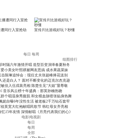
每日
每周
组图排行
菲时隔六年激情开唱 造型百变演绎春夏秋冬
可爱小美女叶熙祺被网友恶搞 成水果蔬菜妹
直击陈琳追悼会：现任丈夫张超峰捧花送别
人还是白人？ 面对不断变化的迈克尔杰克逊
纪敏佳入伍戎装亮相 陈楚生见“大姐”显尊敬
6
音乐风云榜十年盛典：那英孙楠热吻
克群个唱湿身秀腹肌 和女模血脉喷张贴身热舞
佩妮自曝6年没性生活 被老板2千万钻石套牢
宋祖英宽大红袍献唱民歌节 韩红母女齐亮相
秦忆15年友情 深情献唱《月亮代表我们的心》
电影
|
电视剧
每日
每周
全部