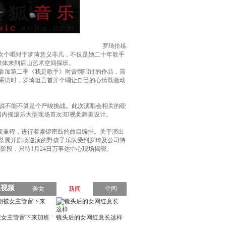
罗琦排练
此次个唱对于罗琦意义非凡，不仅是她二十年歌手
媒体来到后山艺术空间探班。
前罗琦参加第二季《我是歌手》时曾翻唱过的作品，震
受采访时，罗琦坦言首开个唱让自己的心情既激动
说不能不算是个严峻挑战。此次演唱会相关的硬
内摇滚乐大型现场首次3D视觉舞美设计。
夜兼程，进行着紧锣密鼓的曲目编排。关于演出
如荼展开剧场巡演的野孩子乐队受到罗琦及公司特
段，只待1月24日万事达中心现场揭晓。