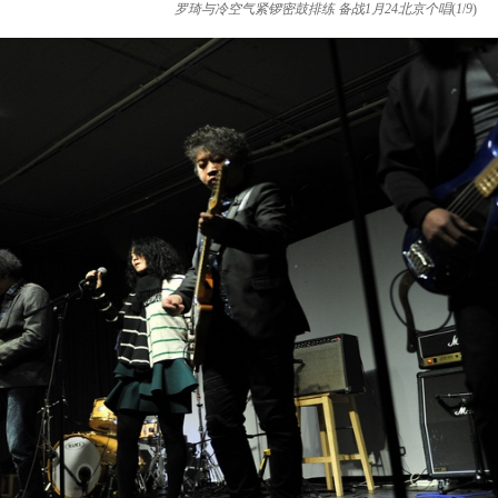
罗琦与冷空气紧锣密鼓排练 备战1月24北京个唱
(
1
/
9
)