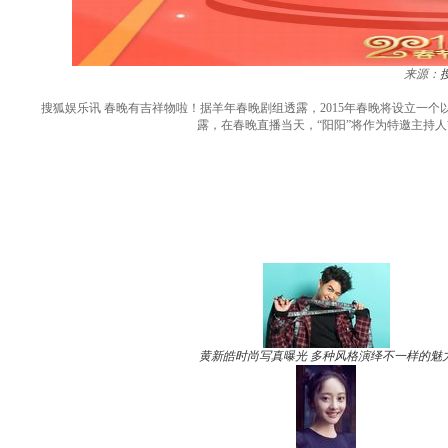
来源：
搜狐娱乐讯 春晚有吉祥物啦！据羊年春晚剧组透露，2015年春晚将设立一个以
露，在春晚直播当天，“阳阳”将作为特邀主持
黄新皓时尚写真曝光 多种风格演绎不一样的魅