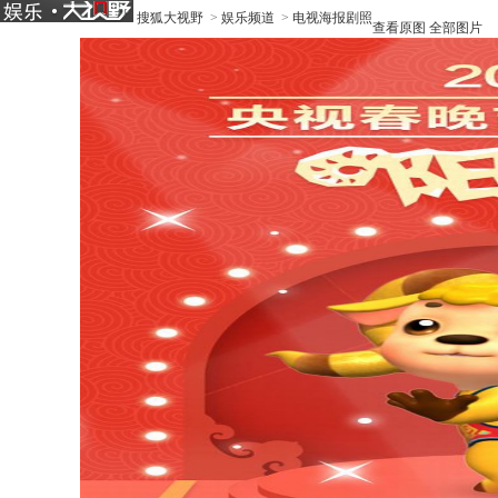
搜狐大视野
>
娱乐频道
>
电视海报剧照
查看原图
全部图片