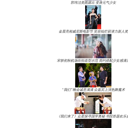
郭玮洁美图露出 变身元气少女
金晨亮相威尼斯电影节 笑容灿烂获潜力新人奖
宋轶初秋机场街拍造型示范 简约搭配少女感满
“我们”晚会诚意满满 众嘉宾上演热舞魔术
《我们来了》众星探寻国学奥秘 书院答题欢乐