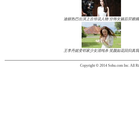
迪丽热巴出演上古传说人物 分饰女娲后羿嫦娥
王李丹妮变邻家少女清纯杀 笑颜如花回归真我
Copyright
©
2014 Sohu.com Inc. All