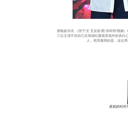
搜狐娱乐讯 （张宁/文 玄反影/图 张科明/
三位主演不但自己在现场吐露戏里戏外的表白心
人。然而最萌的是，这位男
黄新皓时尚