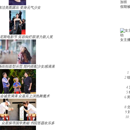
玮洁美图露出 变身元气少女
尼斯电影节 笑容灿烂获潜力新人奖
场街拍造型示范 简约搭配少女感满满
1
2
4
5
晚会诚意满满 众嘉宾上演热舞魔术
6
8
9
10
》众星探寻国学奥秘 书院答题欢乐多