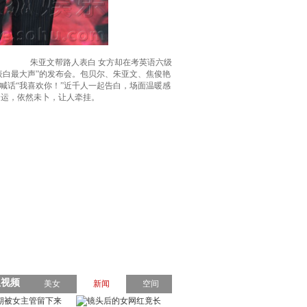
朱亚文帮路人表白 女方却在考英语六级
上表白最大声”的发布会。包贝尔、朱亚文、焦俊艳
喊话“我喜欢你！”近千人一起告白，场面温暖感
命运，依然未卜，让人牵挂。