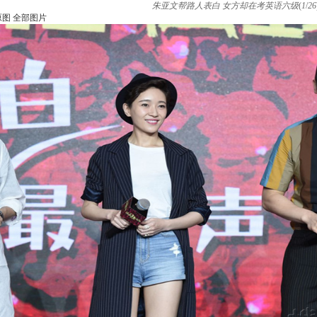
朱亚文帮路人表白 女方却在考英语六级
(
1
/
26
原图
全部图片