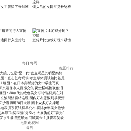
每日
每周
组图排行
大腕儿也是“星二代”盘点明星的明星妈妈
组图：直击艺考现场 考生形体测试着比基尼
3
组图：在日本卖断货的女中学生写真
罗京遗像令人百感交集 灵堂横幅挽联催泪
组图：80年代的绝色美女 李小璐妈妈在列
周立波胡洁喜结连理 圈内好友悉数到场祝贺
7
沙溢胡可20日大婚 圈中众多好友捧场
北电表演系复试榜单公布 喜忧参半美女抢镜
刘亦菲“波涛汹涌”秀身材 大展胸前好“春光”
罗京生前旧照曝光 回顾黄金主播音容笑貌
电影
|
电视剧
每日