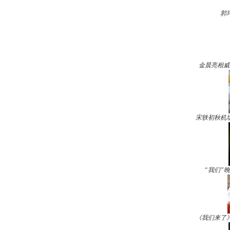
郭
金晨亮相威
宋轶初秋机
“我们”
《我们来了