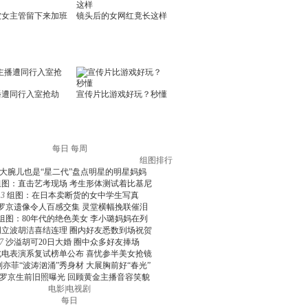
每日
每周
组图排行
大腕儿也是“星二代”盘点明星的明星妈妈
组图：直击艺考现场 考生形体测试着比基尼
3
组图：在日本卖断货的女中学生写真
罗京遗像令人百感交集 灵堂横幅挽联催泪
组图：80年代的绝色美女 李小璐妈妈在列
周立波胡洁喜结连理 圈内好友悉数到场祝贺
7
沙溢胡可20日大婚 圈中众多好友捧场
北电表演系复试榜单公布 喜忧参半美女抢镜
刘亦菲“波涛汹涌”秀身材 大展胸前好“春光”
罗京生前旧照曝光 回顾黄金主播音容笑貌
电影
|
电视剧
每日