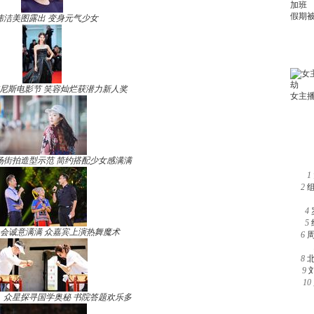
玮洁美图露出 变身元气少女
尼斯电影节 笑容灿烂获潜力新人奖
场街拍造型示范 简约搭配少女感满满
1
2
4
5
晚会诚意满满 众嘉宾上演热舞魔术
6
8
9
10
》众星探寻国学奥秘 书院答题欢乐多