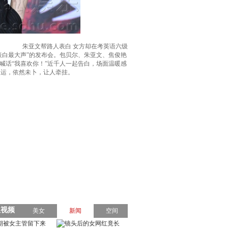
朱亚文帮路人表白 女方却在考英语六级
上表白最大声”的发布会。包贝尔、朱亚文、焦俊艳
喊话“我喜欢你！”近千人一起告白，场面温暖感
命运，依然未卜，让人牵挂。