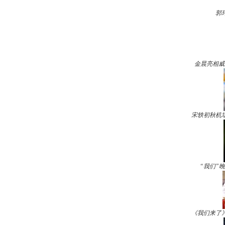
郭
金晨亮相威
宋轶初秋机
“我们”
《我们来了