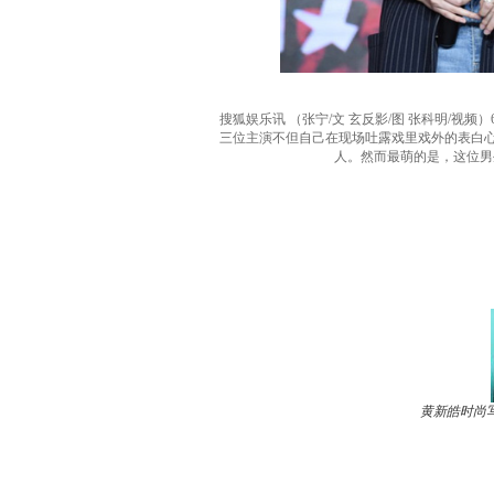
搜狐娱乐讯 （张宁/文 玄反影/图 张科明/
三位主演不但自己在现场吐露戏里戏外的表白心
人。然而最萌的是，这位男
黄新皓时尚