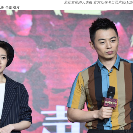
朱亚文帮路人表白 女方却在考英语六级
(
1
/
26
原图
全部图片