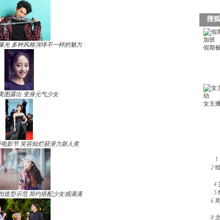
曝光 多种风格演绎不一样的魅力
美图露出 变身元气少女
电影节 笑容灿烂获潜力新人奖
1
2
4
5
拍造型示范 简约搭配少女感满满
6
8