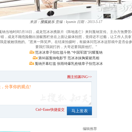
来源：
搜狐娱乐
责编：kyumin
日期：2013-5-17
频）戛纳当地时间5月16日，成龙范冰冰携新片《阵地逃亡》来到戛纳宣传。主办方煞
不错，成龙不顾危险翻出游艇围栏坐在上面让媒体拍照，觉得还不过瘾，让工作人员拿
“我是被她强抱的。”惹来一阵笑声。在结束拍摄时，有媒体问范冰冰这部戏中是否会参
要我打我就打的，大哥还要我跟他打。”
范冰冰章子怡红毯斗艳 “中国军团”闪耀戛纳
第66届戛纳电影节 范冰冰抹胸紫裙亮相
戛纳开幕红毯 张雨绮爆乳抢镜章子怡范冰冰
。
圈主招募ING>>
Ctrl+Enter快捷提交
编辑推荐