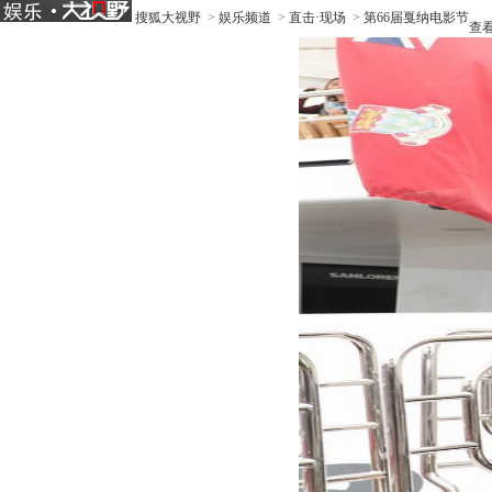
搜狐大视野
>
娱乐频道
>
直击·现场
>
第66届戛纳电影节
查