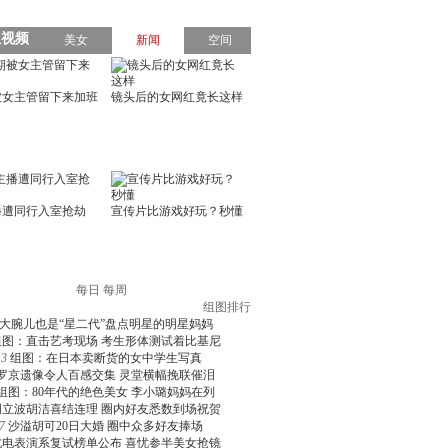
每日
每周
组图排行
大腕儿也是“星二代”盘点明星的明星妈妈
组图：直击艺考现场 考生形体测试着比基尼
3
组图：在日本卖断货的女中学生写真
罗京遗像令人百感交集 灵堂横幅挽联催泪
组图：80年代的绝色美女 李小璐妈妈在列
周立波胡洁喜结连理 圈内好友悉数到场祝贺
7
沙溢胡可20日大婚 圈中众多好友捧场
北电表演系复试榜单公布 喜忧参半美女抢镜