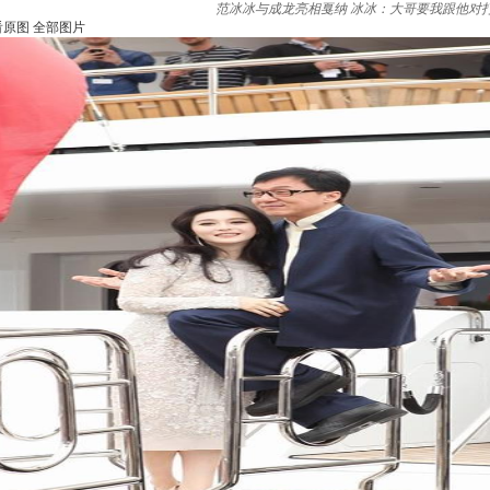
范冰冰与成龙亮相戛纳 冰冰：大哥要我跟他对
看原图
全部图片