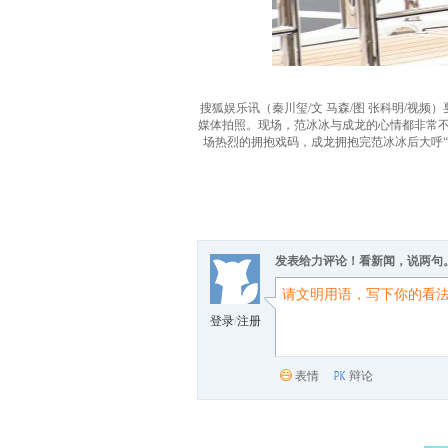
搜狐娱乐讯（秦川玺/文 马森/图 张科明/视
媒体拍照。现场，范冰冰与成龙的心情都非常
场热烈的拥抱戏码，成龙拥抱完范冰冰后大呼
发表给力评论！看新闻，说两句
登录
/
注册
表情
辩论