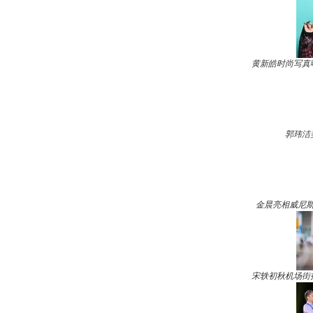
黄新皓时尚写真
郭玮洁
金晨亮相威尼斯
宋轶初秋机场街