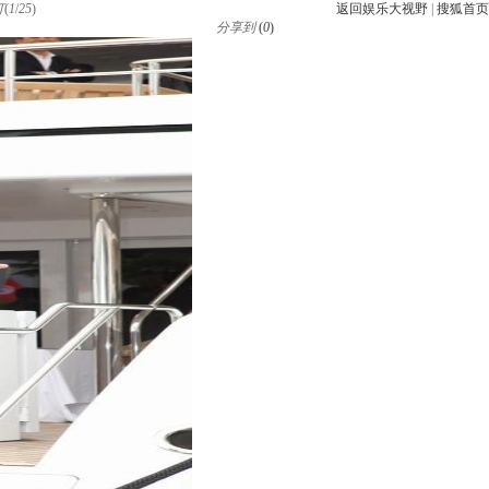
打
(
1
/
25
)
返回娱乐大视野
|
搜狐首页
分享到
(
0
)