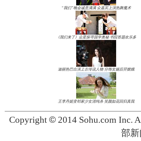
“我们”晚会诚意满满 众嘉宾上演热舞魔术
《我们来了》众星探寻国学奥秘 书院答题欢乐多
迪丽热巴出演上古传说人物 分饰女娲后羿嫦娥
王李丹妮变邻家少女清纯杀 笑颜如花回归真我
©
Copyright
2014 Sohu.com Inc. 
部新