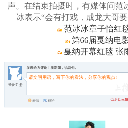
声。在结束拍摄时，有媒体问范
冰表示“会有打戏，成龙大哥
范冰冰章子怡红毯
第66届戛纳电
戛纳开幕红毯 张
发表给力评论！看新闻，说两句。
登录
/
注册
Ctrl+Ent
表情
辩论