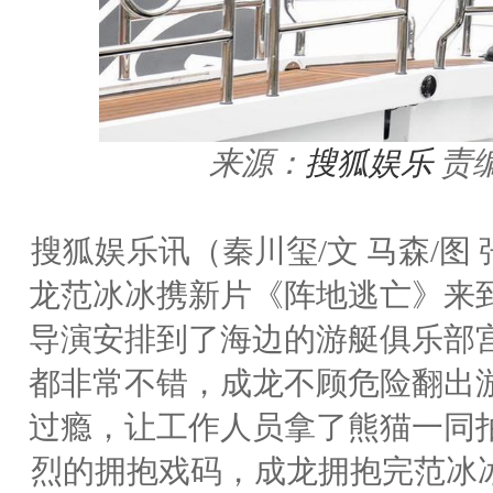
来源：
搜狐娱乐
责编
搜狐娱乐讯（秦川玺/文 马森/图
龙范冰冰携新片《阵地逃亡》来
导演安排到了海边的游艇俱乐部
都非常不错，成龙不顾危险翻出
过瘾，让工作人员拿了熊猫一同
烈的拥抱戏码，成龙拥抱完范冰冰