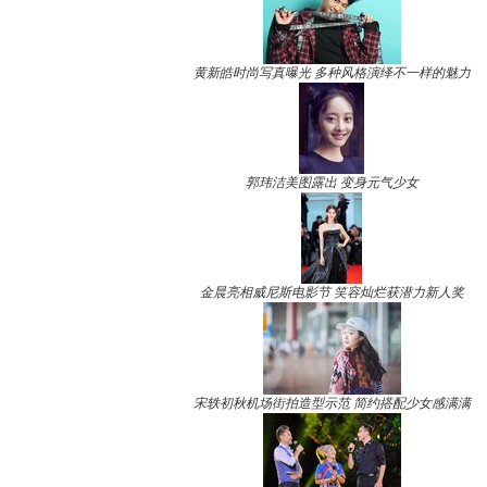
黄新皓时尚写真曝光 多种风格演绎不一样的魅力
郭玮洁美图露出 变身元气少女
金晨亮相威尼斯电影节 笑容灿烂获潜力新人奖
宋轶初秋机场街拍造型示范 简约搭配少女感满满