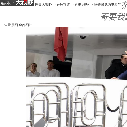
搜狐大视野
>
娱乐频道
>
直击·现场
>
第66届戛纳电影节
哥要我
查看原图
全部图片