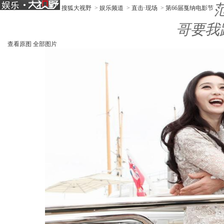
搜狐大视野
>
娱乐频道
>
直击·现场
>
第66届戛纳电影节
哥要我
查看原图
全部图片