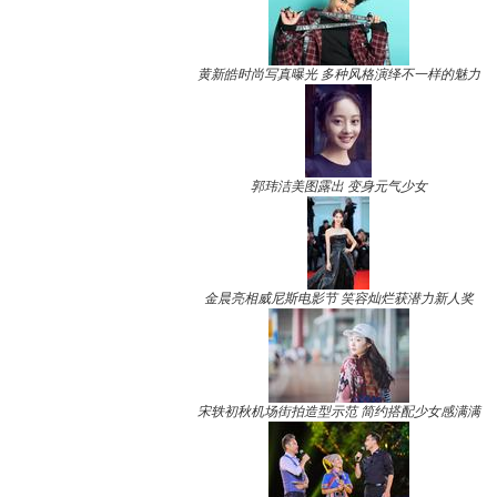
黄新皓时尚写真曝光 多种风格演绎不一样的魅力
郭玮洁美图露出 变身元气少女
金晨亮相威尼斯电影节 笑容灿烂获潜力新人奖
宋轶初秋机场街拍造型示范 简约搭配少女感满满