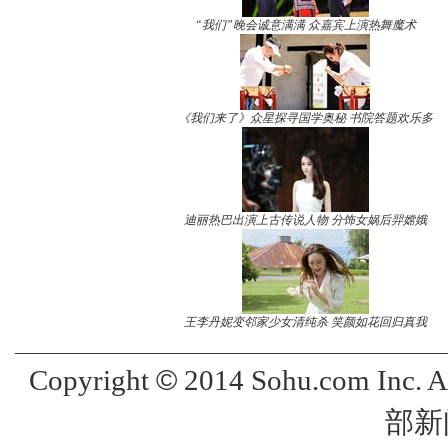
“我们”晚会诚意满满 众嘉宾上演热舞魔术
《我们来了》众星探寻国学奥秘 书院答题欢乐多
迪丽热巴出演上古传说人物 分饰女娲后羿嫦娥
王李丹妮变邻家少女清纯杀 笑颜如花回归真我
©
Copyright
2014 Sohu.com Inc. 
部新