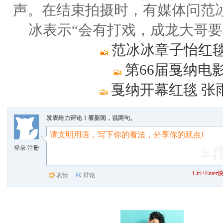
声。在结束拍摄时，有媒体问范
冰表示“会有打戏，成龙大哥
范冰冰章子怡红毯
第66届戛纳电
戛纳开幕红毯 张
发表给力评论！看新闻，说两句。
登录
/
注册
Ctrl+Ent
表情
辩论