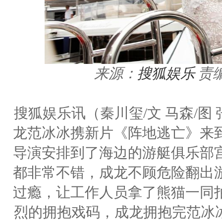
来源：
搜狐娱乐
责编
搜狐娱乐讯（秦川玺/文 马森/图
龙范冰冰携新片《阵地逃亡》来
导演安排到了海边的游艇俱乐部
都非常不错，成龙不顾危险翻出
过瘾，让工作人员拿了熊猫一同
烈的拥抱戏码，成龙拥抱完范冰冰