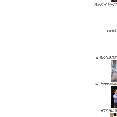
黄新皓时尚写真
郭玮洁
金晨亮相威尼斯
宋轶初秋机场街
“我们”晚会