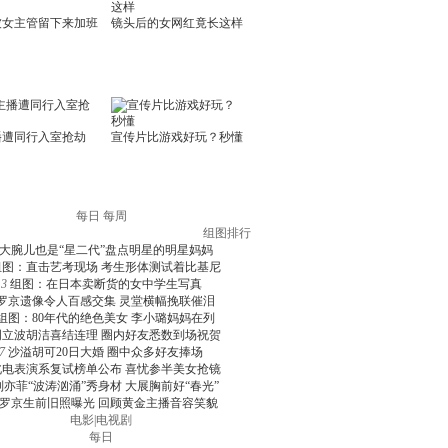
每日
每周
组图排行
大腕儿也是“星二代”盘点明星的明星妈妈
组图：直击艺考现场 考生形体测试着比基尼
3
组图：在日本卖断货的女中学生写真
罗京遗像令人百感交集 灵堂横幅挽联催泪
组图：80年代的绝色美女 李小璐妈妈在列
周立波胡洁喜结连理 圈内好友悉数到场祝贺
7
沙溢胡可20日大婚 圈中众多好友捧场
北电表演系复试榜单公布 喜忧参半美女抢镜
刘亦菲“波涛汹涌”秀身材 大展胸前好“春光”
罗京生前旧照曝光 回顾黄金主播音容笑貌
电影
|
电视剧
每日