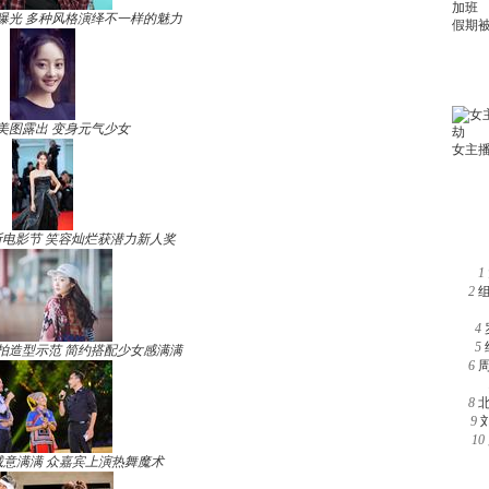
曝光 多种风格演绎不一样的魅力
美图露出 变身元气少女
电影节 笑容灿烂获潜力新人奖
1
2
4
5
拍造型示范 简约搭配少女感满满
6
8
9
10
诚意满满 众嘉宾上演热舞魔术