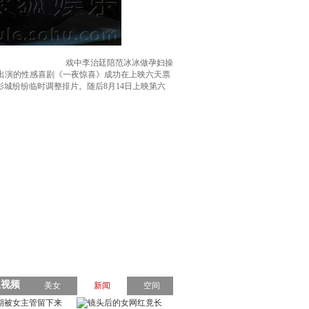
戏中李治廷陪范冰冰做孕妇操
出演的性感喜剧《一夜惊喜》成功在上映六天票
影城纷纷临时调整排片。随后8月14日上映第六