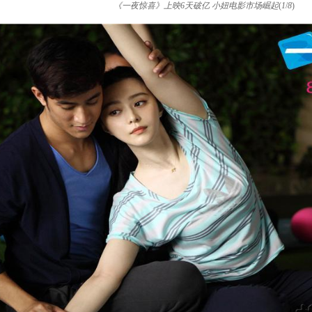
《一夜惊喜》上映6天破亿 小妞电影市场崛起
(
1
/
8
)