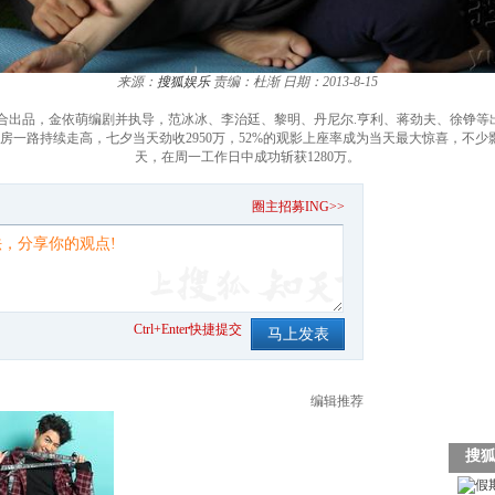
来源：
搜狐娱乐
责编：杜渐
日期：2013-8-15
联合出品，金依萌编剧并执导，范冰冰、李治廷、黎明、丹尼尔.亨利、蒋劲夫、徐铮等
，票房一路持续走高，七夕当天劲收2950万，52%的观影上座率成为当天最大惊喜，不少
天，在周一工作日中成功斩获1280万。
。
圈主招募ING>>
Ctrl+Enter快捷提交
编辑推荐