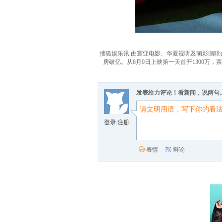
搜狐娱乐讯 由寰亚电影、华夏视听及萌影画
房破亿。从8月9日上映第一天首开1300万
发表给力评论！看新闻，说两句
登录
/
注册
表情
辩论