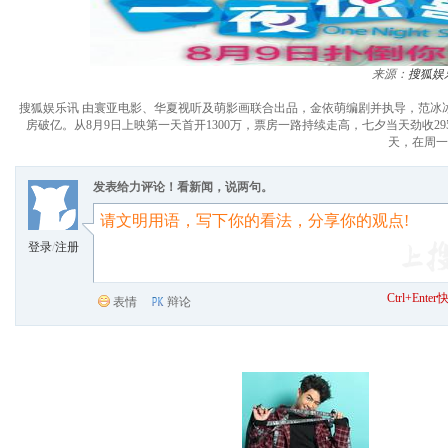
来源：
搜狐娱
搜狐娱乐讯 由寰亚电影、华夏视听及萌影画联合出品，金依萌编剧并执导，范冰
房破亿。从8月9日上映第一天首开1300万，票房一路持续走高，七夕当天劲收2
天，在周一
发表给力评论！看新闻，说两句。
登录
/
注册
Ctrl+Ent
表情
辩论