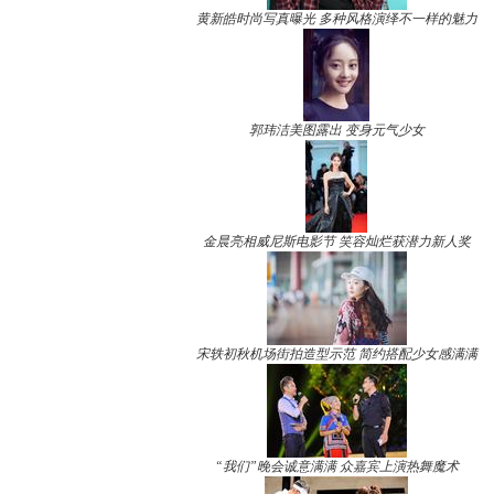
黄新皓时尚写真曝光 多种风格演绎不一样的魅力
郭玮洁美图露出 变身元气少女
金晨亮相威尼斯电影节 笑容灿烂获潜力新人奖
宋轶初秋机场街拍造型示范 简约搭配少女感满满
“我们”晚会诚意满满 众嘉宾上演热舞魔术