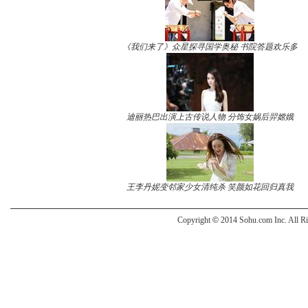
《我们来了》众星探寻国学奥秘 书院答题欢乐多
迪丽热巴出演上古传说人物 分饰女娲后羿嫦娥
王李丹妮变邻家少女清纯杀 笑颜如花回归真我
Copyright
©
2014 Sohu.com Inc. All