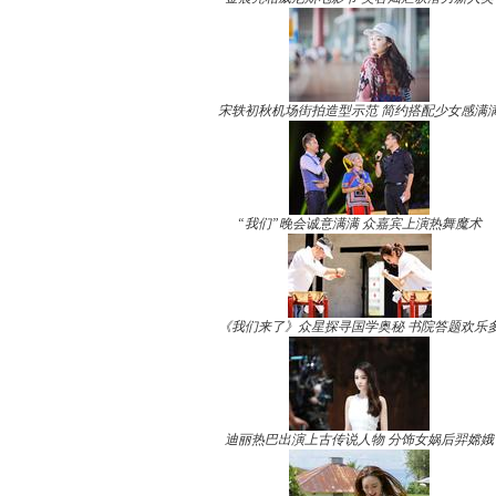
宋轶初秋机场街拍造型示范 简约搭配少女感满
“我们”晚会诚意满满 众嘉宾上演热舞魔术
《我们来了》众星探寻国学奥秘 书院答题欢乐
迪丽热巴出演上古传说人物 分饰女娲后羿嫦娥