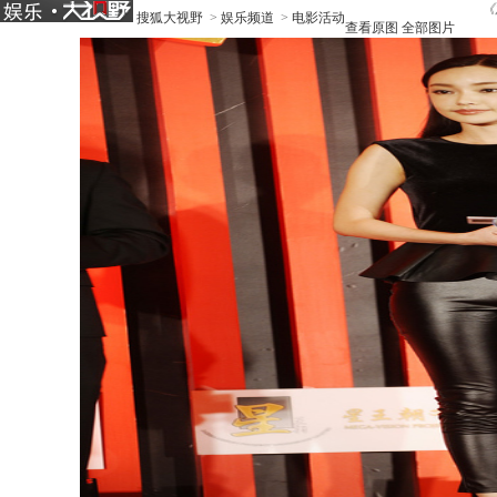
《
搜狐大视野
>
娱乐频道
>
电影活动
查看原图
全部图片