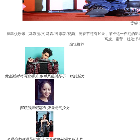
责编
搜狐娱乐讯（马嫚丽/文 马森/图 李新/视频）离春节还有10天，瞄准这一档
高虎、童菲、杜汶泽
编辑推荐
黄新皓时尚写真曝光 多种风格演绎不一样的魅力
郭玮洁美图露出 变身元气少女
金晨亮相威尼斯电影节 笑容灿烂获潜力新人奖