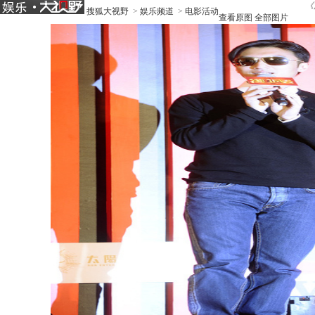
《
搜狐大视野
>
娱乐频道
>
电影活动
查看原图
全部图片