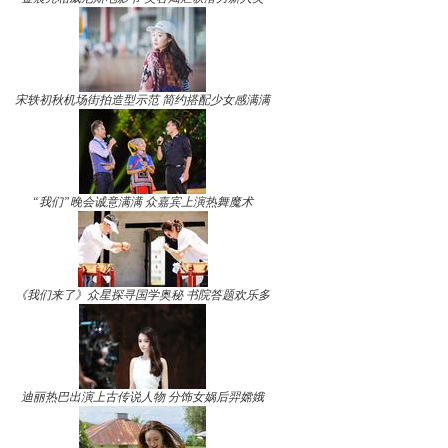
宋轶初秋机场街拍造型示范 简约搭配少女感满满
“我们”晚会诚意满满 众嘉宾上演热舞魔术
《我们来了》众星探寻国学奥秘 书院答题欢乐多
迪丽热巴出演上古传说人物 分饰女娲后羿嫦娥