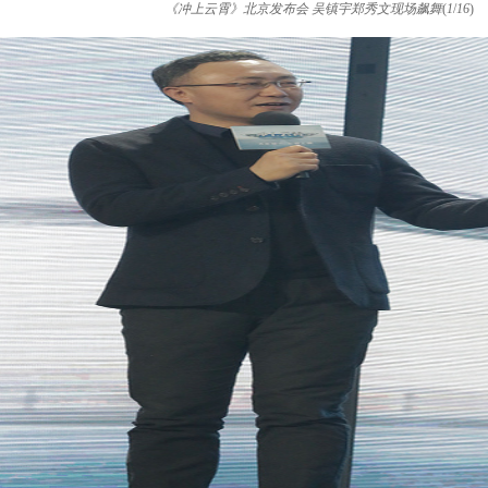
《冲上云霄》北京发布会 吴镇宇郑秀文现场飙舞
(
1
/
16
)