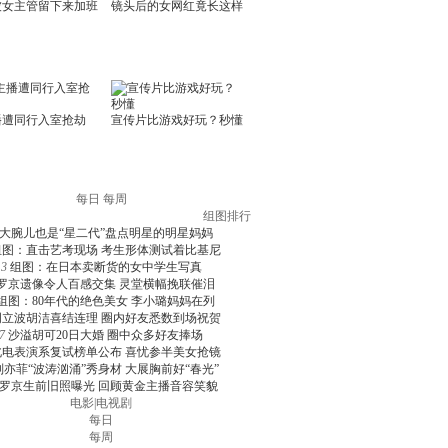
每日
每周
组图排行
大腕儿也是“星二代”盘点明星的明星妈妈
组图：直击艺考现场 考生形体测试着比基尼
3
组图：在日本卖断货的女中学生写真
罗京遗像令人百感交集 灵堂横幅挽联催泪
组图：80年代的绝色美女 李小璐妈妈在列
周立波胡洁喜结连理 圈内好友悉数到场祝贺
7
沙溢胡可20日大婚 圈中众多好友捧场
北电表演系复试榜单公布 喜忧参半美女抢镜
刘亦菲“波涛汹涌”秀身材 大展胸前好“春光”
罗京生前旧照曝光 回顾黄金主播音容笑貌
电影
|
电视剧
每日
每周