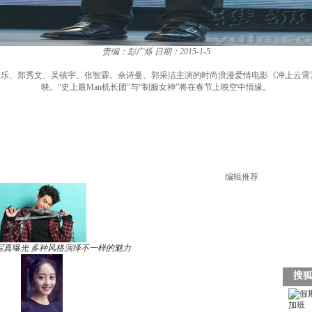
责编：彭广烁
日期：2015-1-5
乐、郑秀文、吴镇宇、张智霖、佘诗曼、郭采洁主演的时尚浪漫爱情电影《冲上云霄》即
映。“史上最Man机长团”与“制服女神”将在春节上映空中情缘。
编辑推荐
写真曝光 多种风格演绎不一样的魅力