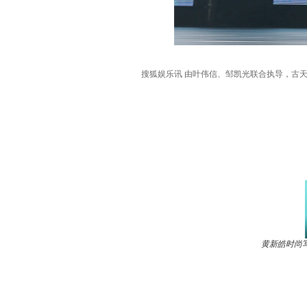
搜狐娱乐讯 由叶伟信、邹凯光联合执导，古天
黄新皓时尚