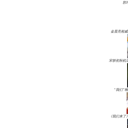
郭
金晨亮相威
宋轶初秋机
“我们”
《我们来了