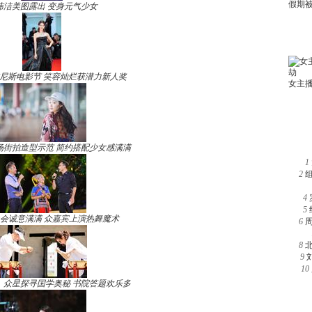
玮洁美图露出 变身元气少女
尼斯电影节 笑容灿烂获潜力新人奖
场街拍造型示范 简约搭配少女感满满
1
2
4
5
晚会诚意满满 众嘉宾上演热舞魔术
6
8
9
10
》众星探寻国学奥秘 书院答题欢乐多