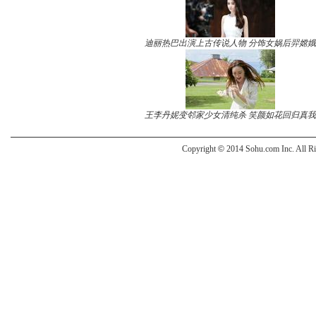
迪丽热巴出演上古传说人物 分饰女娲后羿嫦娥
王李丹妮变邻家少女清纯杀 笑颜如花回归真我
Copyright
©
2014 Sohu.com Inc. All