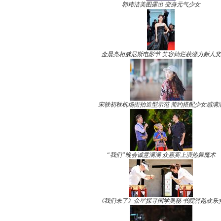
郭玮洁美图露出 变身元气少女
金晨亮相威尼斯电影节 笑容灿烂获潜力新人奖
宋轶初秋机场街拍造型示范 简约搭配少女感满
“我们”晚会诚意满满 众嘉宾上演热舞魔术
《我们来了》众星探寻国学奥秘 书院答题欢乐