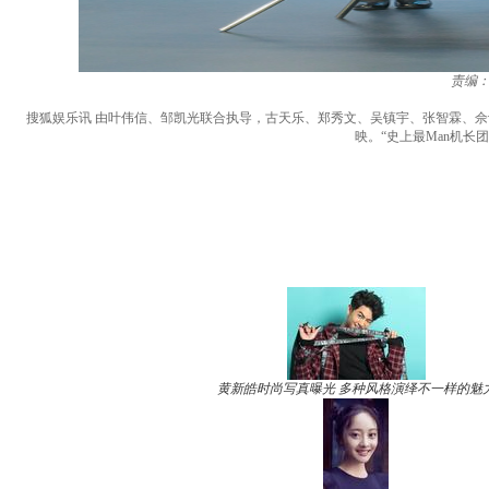
责编
搜狐娱乐讯 由叶伟信、邹凯光联合执导，古天乐、郑秀文、吴镇宇、张智霖、佘诗
映。“史上最Man机长
黄新皓时尚写真曝光 多种风格演绎不一样的魅