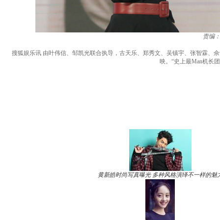
责编
搜狐娱乐讯 由叶伟信、邹凯光联合执导，古天乐、郑秀文、吴镇宇、张智霖、佘诗
映。“史上最Man机长
黄新皓时尚写真曝光 多种风格演绎不一样的魅