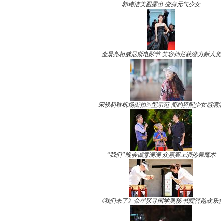
郭玮洁美图露出 变身元气少女
金晨亮相威尼斯电影节 笑容灿烂获潜力新人奖
宋轶初秋机场街拍造型示范 简约搭配少女感满
“我们”晚会诚意满满 众嘉宾上演热舞魔术
《我们来了》众星探寻国学奥秘 书院答题欢乐