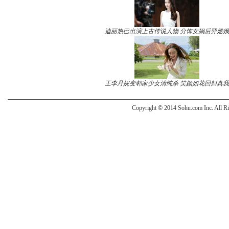
迪丽热巴出演上古传说人物 分饰女娲后羿嫦娥
王李丹妮变邻家少女清纯杀 笑颜如花回归真我
Copyright
©
2014 Sohu.com Inc. All