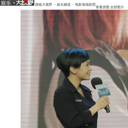
搜狐大视野
>
娱乐频道
>
电影海报剧照
查看原图
全部图片