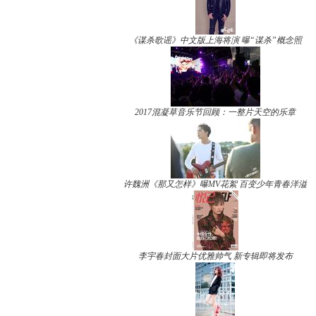
《谋杀歌谣》中文版上海将演 曝“谋杀”概念照
2017混凝草音乐节回顾：一整片天空的乐章
许魏洲《那又怎样》曝MV花絮 百变少年青春洋溢
李宇春封面大片优雅帅气 新专辑即将发布