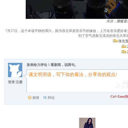
来源：
搜狐音
7月27日，这个本该平静的周六，因为张北草原音乐节的缘故，上万名音乐爱好
到了空气清新又清凉的张北大草
张北
发表给力评论！看新闻，说两句。
登录
/
注册
Ctrl+Ent
表情
辩论