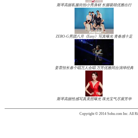
斯琴高丽私服街拍小秀身材 长腿吸睛优雅出行
ZERO-G男团八月《Easy》写真曝光 青春感十足
姜育恒长春个唱万人合唱 万芳优雅同台演绎经典
斯琴高丽性感写真美照曝光 珠光宝气尽展芳华
Copyright
©
2014 Sohu.com Inc. All