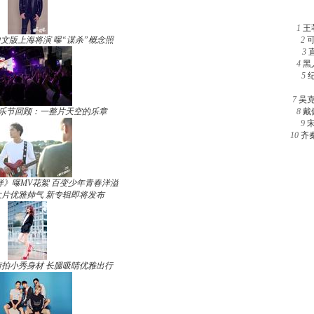
1
王
文版上海将演 曝“谋杀”概念照
2
3
4
黑
5
7
吴
草音乐节回顾：一整片天空的乐章
8
戴
9
10
齐
》曝MV花絮 百变少年青春洋溢
片优雅帅气 新专辑即将发布
拍小秀身材 长腿吸睛优雅出行