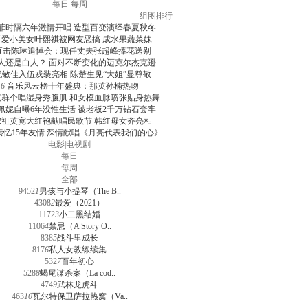
每日
每周
组图排行
菲时隔六年激情开唱 造型百变演绎春夏秋冬
可爱小美女叶熙祺被网友恶搞 成水果蔬菜妹
直击陈琳追悼会：现任丈夫张超峰捧花送别
人还是白人？ 面对不断变化的迈克尔杰克逊
纪敏佳入伍戎装亮相 陈楚生见“大姐”显尊敬
6
音乐风云榜十年盛典：那英孙楠热吻
克群个唱湿身秀腹肌 和女模血脉喷张贴身热舞
佩妮自曝6年没性生活 被老板2千万钻石套牢
宋祖英宽大红袍献唱民歌节 韩红母女齐亮相
秦忆15年友情 深情献唱《月亮代表我们的心》
电影
|
电视剧
每日
每周
全部
9452
1
男孩与小提琴（The B..
4308
2
最爱（2021）
1172
3
小二黑结婚
1106
4
禁忌（A Story O..
838
5
战斗里成长
817
6
私人女教练续集
532
7
百年初心
528
8
蝎尾谋杀案（La cod..
474
9
武林龙虎斗
463
10
瓦尔特保卫萨拉热窝（Va..