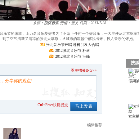
来源：
搜狐音乐
责编：董文
日期：2013-7-28
草原音乐节的缘故，上万名音乐爱好者为了不落下任何一个好音乐，一大早便从北京驱车
到了空气清新又清凉的张北大草原，从城市的喧嚣中解脱出来，投入音乐的怀抱。
张北音乐节开唱 朴树引发大合唱
2012张北音乐节-朴树
2012张北音乐节-汪峰
。
圈主招募ING>>
Ctrl+Enter快捷提交
编辑推荐