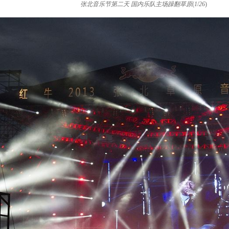
张北音乐节第二天 国内乐队主场躁翻草原
(
1
/
26
)