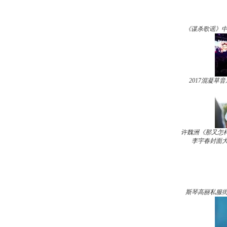
《谋杀歌谣》中
2017混凝
许魏洲《那又怎样
李宇春封面大
斯琴高丽私服街