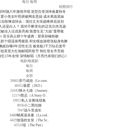
每日
每周
组图排行
菲时隔六年激情开唱 造型百变演绎春夏秋冬
可爱小美女叶熙祺被网友恶搞 成水果蔬菜妹
直击陈琳追悼会：现任丈夫张超峰捧花送别
人还是白人？ 面对不断变化的迈克尔杰克逊
纪敏佳入伍戎装亮相 陈楚生见“大姐”显尊敬
6
音乐风云榜十年盛典：那英孙楠热吻
克群个唱湿身秀腹肌 和女模血脉喷张贴身热舞
佩妮自曝6年没性生活 被老板2千万钻石套牢
宋祖英宽大红袍献唱民歌节 韩红母女齐亮相
秦忆15年友情 深情献唱《月亮代表我们的心》
电影
|
电视剧
每日
每周
全部
5060
1
弄巧成拙（Le corn..
4045
2
最爱（2021）
2418
3
烽火七雄（Journey..
1217
4
禁忌（A Story O..
1001
5
私人女教练续集
893
6
小二黑结婚
704
7
战斗里成长
648
8
蝎尾谋杀案（La cod..
442
9
放荡的女皇（The Sc..
435
10
堤（The Pier）