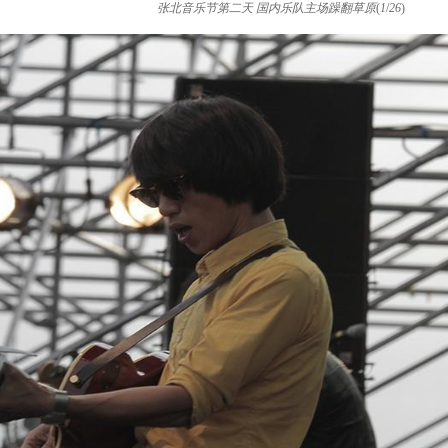
张北音乐节第二天 国内乐队主场躁翻草原
(
1
/
26
)