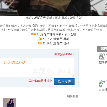
来源：
搜狐音乐
责编：董文
日期：2013-7-28
草原音乐节的缘故，上万名音乐爱好者为了不落下任何一个好音乐，一大早便从北京驱车
到了空气清新又清凉的张北大草原，从城市的喧嚣中解脱出来，投入音乐的怀抱。
张北音乐节开唱 朴树引发大合唱
2012张北音乐节-朴树
2012张北音乐节-汪峰
。
圈主招募ING>>
Ctrl+Enter快捷提交
编辑推荐