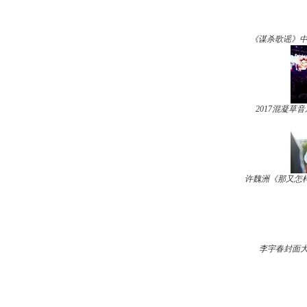
《谋杀歌谣》中
2017混凝
许魏洲《那又怎样
李宇春封面大