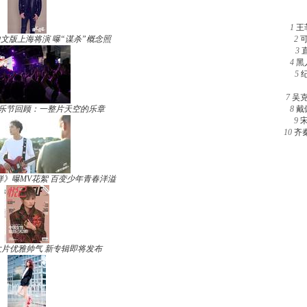
1
王
文版上海将演 曝“谋杀”概念照
2
3
4
黑
5
7
吴
草音乐节回顾：一整片天空的乐章
8
戴
9
10
齐
》曝MV花絮 百变少年青春洋溢
片优雅帅气 新专辑即将发布