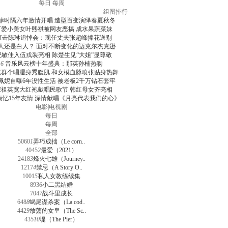
每日
每周
组图排行
菲时隔六年激情开唱 造型百变演绎春夏秋冬
可爱小美女叶熙祺被网友恶搞 成水果蔬菜妹
直击陈琳追悼会：现任丈夫张超峰捧花送别
人还是白人？ 面对不断变化的迈克尔杰克逊
纪敏佳入伍戎装亮相 陈楚生见“大姐”显尊敬
6
音乐风云榜十年盛典：那英孙楠热吻
克群个唱湿身秀腹肌 和女模血脉喷张贴身热舞
佩妮自曝6年没性生活 被老板2千万钻石套牢
宋祖英宽大红袍献唱民歌节 韩红母女齐亮相
秦忆15年友情 深情献唱《月亮代表我们的心》
电影
|
电视剧
每日
每周
全部
5060
1
弄巧成拙（Le corn..
4045
2
最爱（2021）
2418
3
烽火七雄（Journey..
1217
4
禁忌（A Story O..
1001
5
私人女教练续集
893
6
小二黑结婚
704
7
战斗里成长
648
8
蝎尾谋杀案（La cod..
442
9
放荡的女皇（The Sc..
435
10
堤（The Pier）