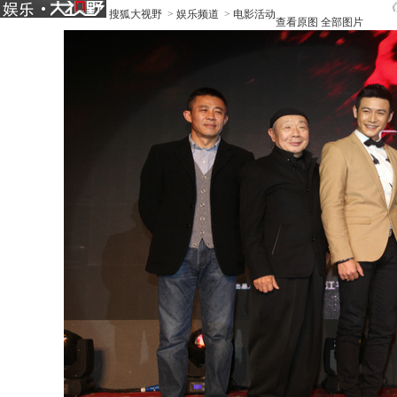
《
搜狐大视野
>
娱乐频道
>
电影活动
查看原图
全部图片