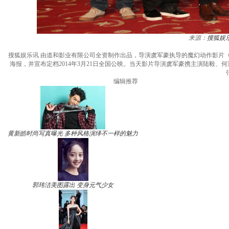
来源：
搜狐娱
搜狐娱乐讯 由道和影业有限公司全资制作出品，导演虞军豪执导的魔幻动作影片
海报，并宣布定档2014年3月21日全国公映。当天影片导演虞军豪携主演陆毅
编辑推荐
黄新皓时尚写真曝光 多种风格演绎不一样的魅力
郭玮洁美图露出 变身元气少女