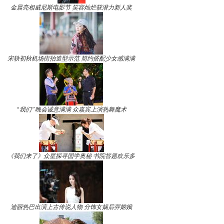
金晨亮相威尼斯电影节 笑容灿烂获潜力新人奖
宋轶初秋机场街拍造型示范 简约搭配少女感满满
“我们”晚会诚意满满 众嘉宾上演热舞魔术
《我们来了》众星探寻国学奥秘 书院答题欢乐多
迪丽热巴出演上古传说人物 分饰女娲后羿嫦娥