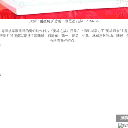
来源：
搜狐娱乐
责编：潘思远
日期：2014-1-6
，导演虞军豪执导的魔幻动作影片《英雄之战》日前在上海影城举办了“英雄归来”主
映。当天影片导演虞军豪携主演陆毅、何润东、魏一、侯勇、午马、林威悉数到场。陆毅
张各有角色特点。
荐
力