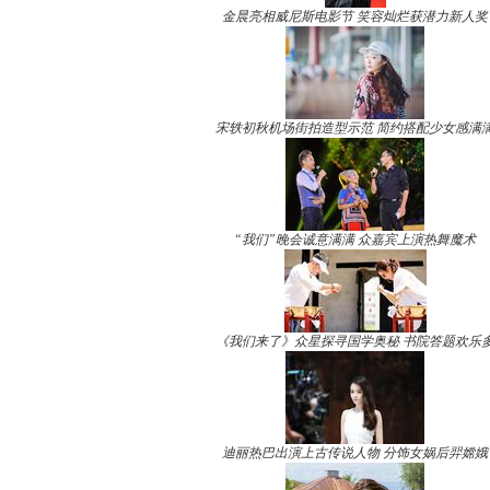
金晨亮相威尼斯电影节 笑容灿烂获潜力新人奖
宋轶初秋机场街拍造型示范 简约搭配少女感满
“我们”晚会诚意满满 众嘉宾上演热舞魔术
《我们来了》众星探寻国学奥秘 书院答题欢乐
迪丽热巴出演上古传说人物 分饰女娲后羿嫦娥