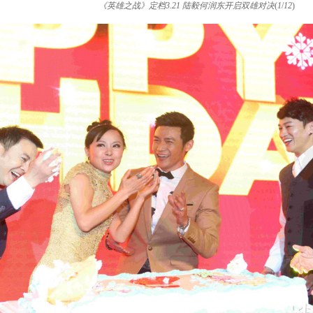
《英雄之战》定档3.21 陆毅何润东开启双雄对决
(
1
/
12
)