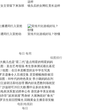
每日
每周
组图排行
大腕儿也是“星二代”盘点明星的明星妈妈
组图：直击艺考现场 考生形体测试着比基尼
3
组图：在日本卖断货的女中学生写真
罗京遗像令人百感交集 灵堂横幅挽联催泪
组图：80年代的绝色美女 李小璐妈妈在列
周立波胡洁喜结连理 圈内好友悉数到场祝贺
7
沙溢胡可20日大婚 圈中众多好友捧场
北电表演系复试榜单公布 喜忧参半美女抢镜
刘亦菲“波涛汹涌”秀身材 大展胸前好“春光”
罗京生前旧照曝光 回顾黄金主播音容笑貌
电影
|
电视剧
每日