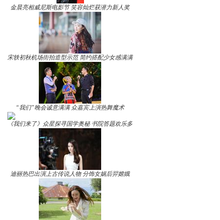
金晨亮相威尼斯电影节 笑容灿烂获潜力新人奖
宋轶初秋机场街拍造型示范 简约搭配少女感满满
“我们”晚会诚意满满 众嘉宾上演热舞魔术
《我们来了》众星探寻国学奥秘 书院答题欢乐多
迪丽热巴出演上古传说人物 分饰女娲后羿嫦娥