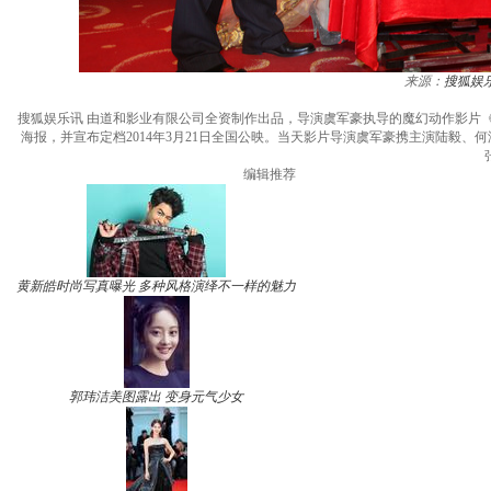
来源：
搜狐娱
搜狐娱乐讯 由道和影业有限公司全资制作出品，导演虞军豪执导的魔幻动作影片
海报，并宣布定档2014年3月21日全国公映。当天影片导演虞军豪携主演陆毅
编辑推荐
黄新皓时尚写真曝光 多种风格演绎不一样的魅力
郭玮洁美图露出 变身元气少女