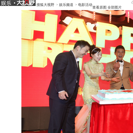
《
搜狐大视野
>
娱乐频道
>
电影活动
查看原图
全部图片