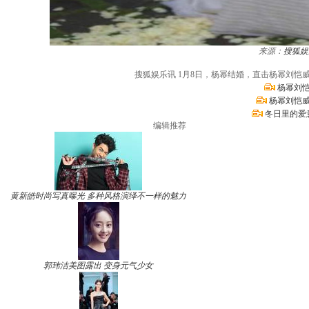
来源：
搜狐娱
搜狐娱乐讯 1月8日，杨幂结婚，直击杨幂刘
杨幂刘恺
杨幂刘恺威
冬日里的爱
编辑推荐
黄新皓时尚写真曝光 多种风格演绎不一样的魅力
郭玮洁美图露出 变身元气少女