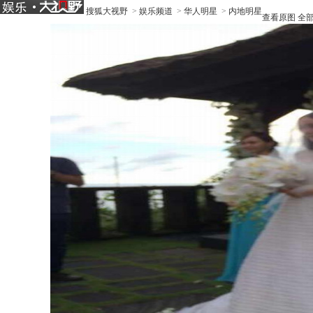
搜狐大视野
>
娱乐频道
>
华人明星
>
内地明星
查看原图
全