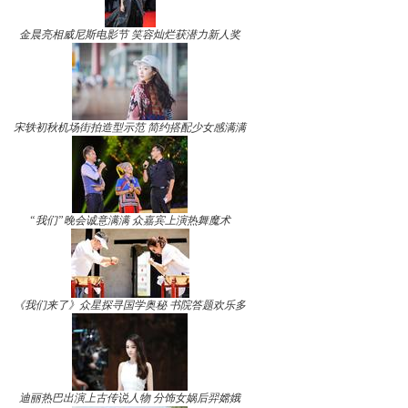
金晨亮相威尼斯电影节 笑容灿烂获潜力新人奖
宋轶初秋机场街拍造型示范 简约搭配少女感满满
“我们”晚会诚意满满 众嘉宾上演热舞魔术
《我们来了》众星探寻国学奥秘 书院答题欢乐多
迪丽热巴出演上古传说人物 分饰女娲后羿嫦娥