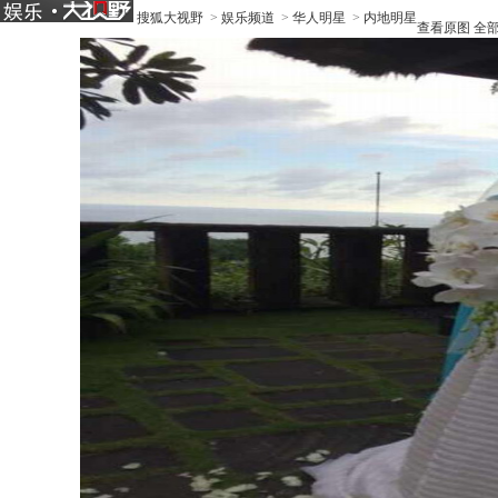
搜狐大视野
>
娱乐频道
>
华人明星
>
内地明星
查看原图
全