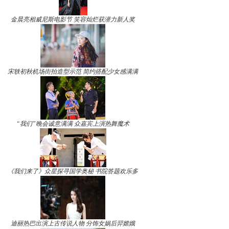
金晨亮相威尼斯电影节 笑容灿烂获潜力新人奖
宋轶初秋机场街拍造型示范 简约搭配少女感满满
“我们”晚会诚意满满 众嘉宾上演热舞魔术
《我们来了》众星探寻国学奥秘 书院答题欢乐多
迪丽热巴出演上古传说人物 分饰女娲后羿嫦娥