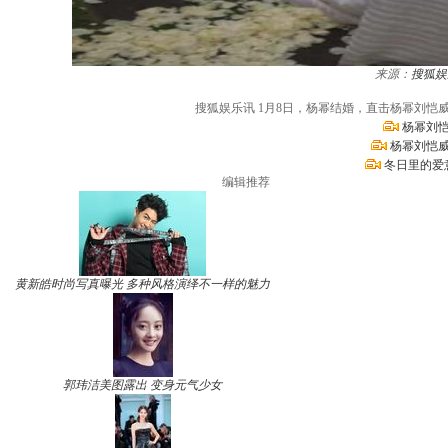
来源：
搜狐娱
搜狐娱乐讯 1月8日，杨幂结婚，直击杨幂刘
杨幂刘恺
杨幂刘恺威
冬日里的爱
编辑推荐
黄新皓时尚写真曝光 多种风格演绎不一样的魅力
郭玮洁美图露出 变身元气少女