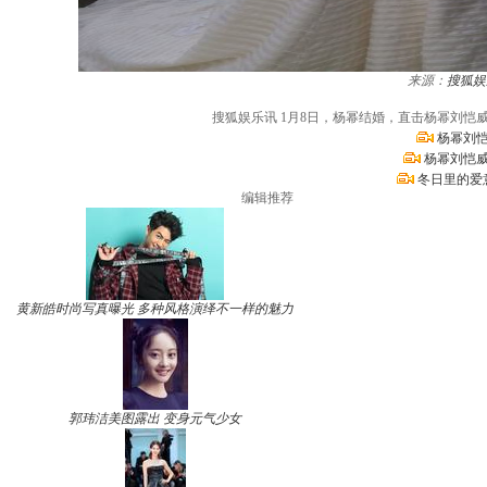
来源：
搜狐娱
搜狐娱乐讯 1月8日，杨幂结婚，直击杨幂刘
杨幂刘恺
杨幂刘恺威
冬日里的爱
编辑推荐
黄新皓时尚写真曝光 多种风格演绎不一样的魅力
郭玮洁美图露出 变身元气少女