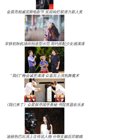
金晨亮相威尼斯电影节 笑容灿烂获潜力新人奖
宋轶初秋机场街拍造型示范 简约搭配少女感满满
“我们”晚会诚意满满 众嘉宾上演热舞魔术
《我们来了》众星探寻国学奥秘 书院答题欢乐多
迪丽热巴出演上古传说人物 分饰女娲后羿嫦娥