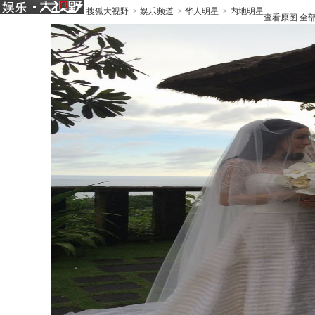
搜狐大视野
>
娱乐频道
>
华人明星
>
内地明星
查看原图
全