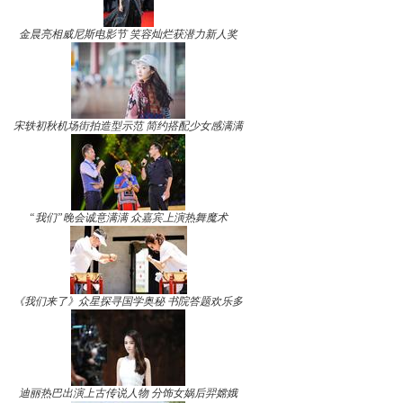
金晨亮相威尼斯电影节 笑容灿烂获潜力新人奖
宋轶初秋机场街拍造型示范 简约搭配少女感满满
“我们”晚会诚意满满 众嘉宾上演热舞魔术
《我们来了》众星探寻国学奥秘 书院答题欢乐多
迪丽热巴出演上古传说人物 分饰女娲后羿嫦娥