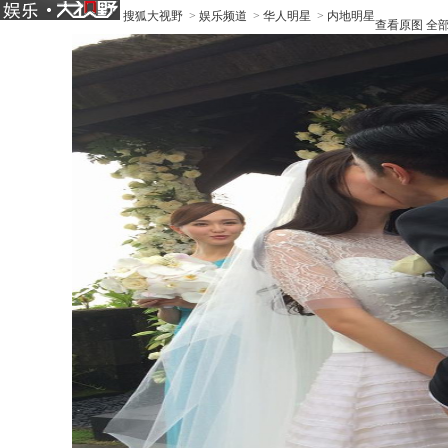
搜狐大视野
>
娱乐频道
>
华人明星
>
内地明星
查看原图
全