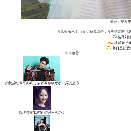
来源：
搜狐娱
搜狐娱乐讯 1月8日，杨幂结婚，直击杨幂刘
杨幂刘恺
杨幂刘恺威
冬日里的爱
编辑推荐
黄新皓时尚写真曝光 多种风格演绎不一样的魅力
郭玮洁美图露出 变身元气少女