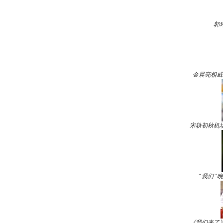
郭
金晨亮相威
宋轶初秋机
“我们”
《我们来了