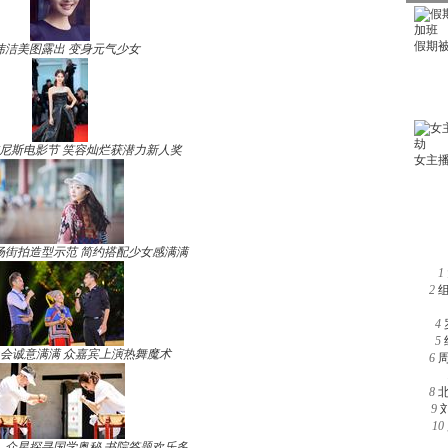
玮洁美图露出 变身元气少女
尼斯电影节 笑容灿烂获潜力新人奖
场街拍造型示范 简约搭配少女感满满
1
2
4
5
晚会诚意满满 众嘉宾上演热舞魔术
6
8
9
10
》众星探寻国学奥秘 书院答题欢乐多