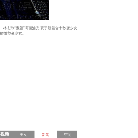
林志玲“素颜”满面油光 双手娇羞合十秒变少女
显娇羞秒变少女。