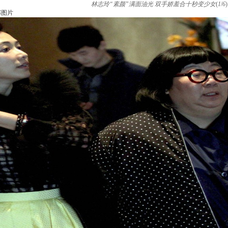
林志玲“素颜”满面油光 双手娇羞合十秒变少女
(
1
/
6
)
部图片