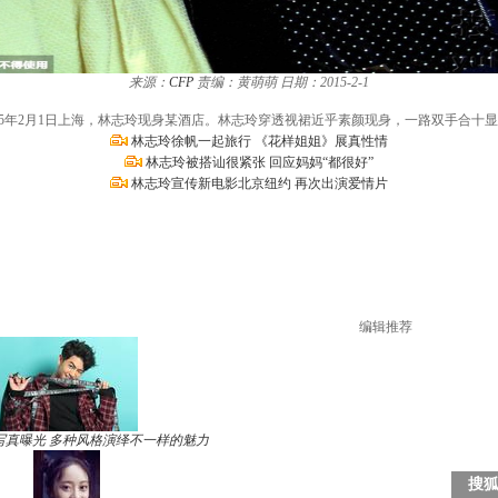
来源：
CFP
责编：黄萌萌
日期：2015-2-1
015年2月1日上海，林志玲现身某酒店。林志玲穿透视裙近乎素颜现身，一路双手合十
林志玲徐帆一起旅行 《花样姐姐》展真性情
林志玲被搭讪很紧张 回应妈妈“都很好”
林志玲宣传新电影北京纽约 再次出演爱情片
编辑推荐
写真曝光 多种风格演绎不一样的魅力