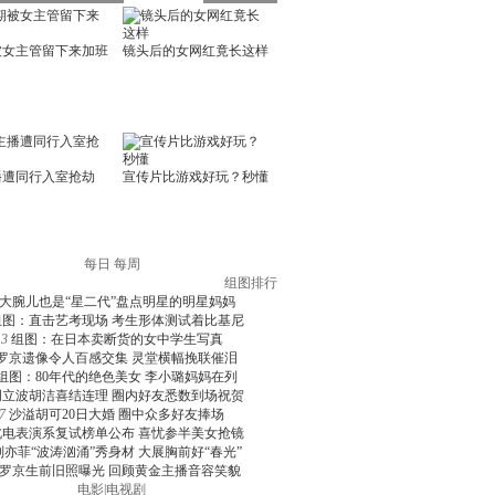
每日
每周
组图排行
大腕儿也是“星二代”盘点明星的明星妈妈
组图：直击艺考现场 考生形体测试着比基尼
3
组图：在日本卖断货的女中学生写真
罗京遗像令人百感交集 灵堂横幅挽联催泪
组图：80年代的绝色美女 李小璐妈妈在列
周立波胡洁喜结连理 圈内好友悉数到场祝贺
7
沙溢胡可20日大婚 圈中众多好友捧场
北电表演系复试榜单公布 喜忧参半美女抢镜
刘亦菲“波涛汹涌”秀身材 大展胸前好“春光”
罗京生前旧照曝光 回顾黄金主播音容笑貌
电影
|
电视剧