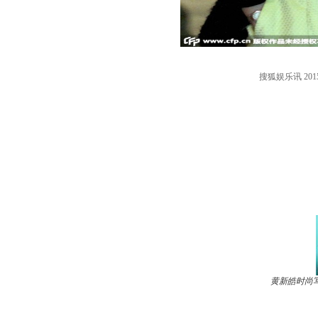
搜狐娱乐讯 2
黄新皓时尚