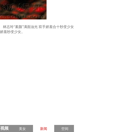
林志玲“素颜”满面油光 双手娇羞合十秒变少女
显娇羞秒变少女。