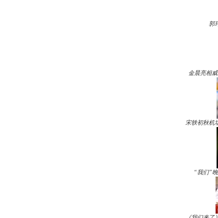
郭
金晨亮相威
宋轶初秋机
“我们”
《我们来了