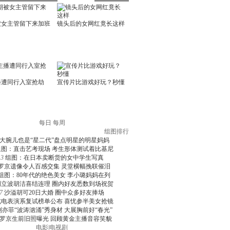
每日
每周
组图排行
大腕儿也是“星二代”盘点明星的明星妈妈
组图：直击艺考现场 考生形体测试着比基尼
3
组图：在日本卖断货的女中学生写真
罗京遗像令人百感交集 灵堂横幅挽联催泪
组图：80年代的绝色美女 李小璐妈妈在列
周立波胡洁喜结连理 圈内好友悉数到场祝贺
7
沙溢胡可20日大婚 圈中众多好友捧场
北电表演系复试榜单公布 喜忧参半美女抢镜
刘亦菲“波涛汹涌”秀身材 大展胸前好“春光”
罗京生前旧照曝光 回顾黄金主播音容笑貌
电影
|
电视剧