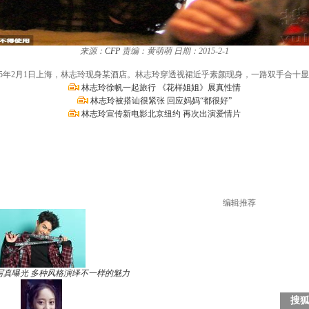
来源：
CFP
责编：黄萌萌
日期：2015-2-1
015年2月1日上海，林志玲现身某酒店。林志玲穿透视裙近乎素颜现身，一路双手合十
林志玲徐帆一起旅行 《花样姐姐》展真性情
林志玲被搭讪很紧张 回应妈妈“都很好”
林志玲宣传新电影北京纽约 再次出演爱情片
编辑推荐
写真曝光 多种风格演绎不一样的魅力