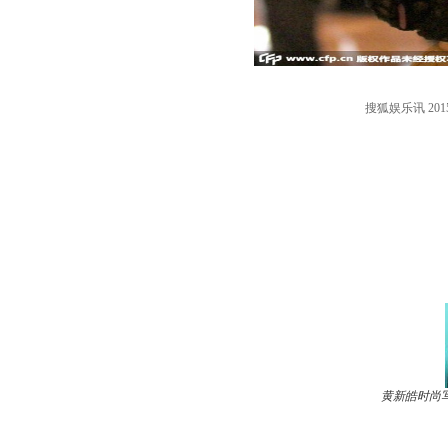
搜狐娱乐讯 2
黄新皓时尚