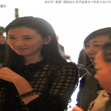
林志玲“素颜”满面油光 双手娇羞合十秒变少女
(
1
/
6
)
部图片