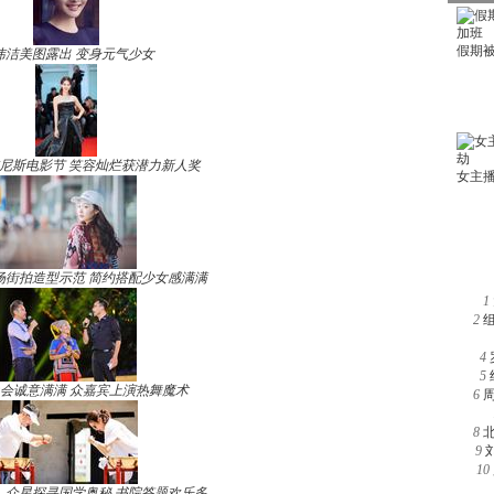
玮洁美图露出 变身元气少女
尼斯电影节 笑容灿烂获潜力新人奖
场街拍造型示范 简约搭配少女感满满
1
2
4
5
晚会诚意满满 众嘉宾上演热舞魔术
6
8
9
10
》众星探寻国学奥秘 书院答题欢乐多