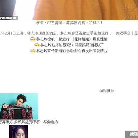
来源：
CFP
责编：黄萌萌
日期：2015-2-1
015年2月1日上海，林志玲现身某酒店。林志玲穿透视裙近乎素颜现身，一路双手合十
林志玲徐帆一起旅行 《花样姐姐》展真性情
林志玲被搭讪很紧张 回应妈妈“都很好”
林志玲宣传新电影北京纽约 再次出演爱情片
编辑推荐
写真曝光 多种风格演绎不一样的魅力