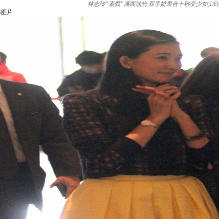
林志玲“素颜”满面油光 双手娇羞合十秒变少女
(
1
/
6
)
部图片