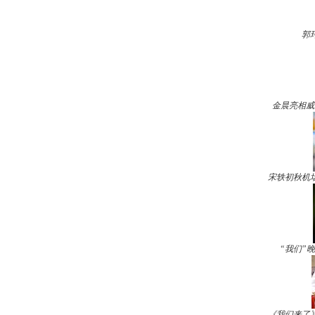
郭
金晨亮相威
宋轶初秋机
“我们”
《我们来了