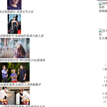
玮洁美图露出 变身元气少女
尼斯电影节 笑容灿烂获潜力新人奖
场街拍造型示范 简约搭配少女感满满
1
2
4
5
晚会诚意满满 众嘉宾上演热舞魔术
6
8
9
10
》众星探寻国学奥秘 书院答题欢乐多