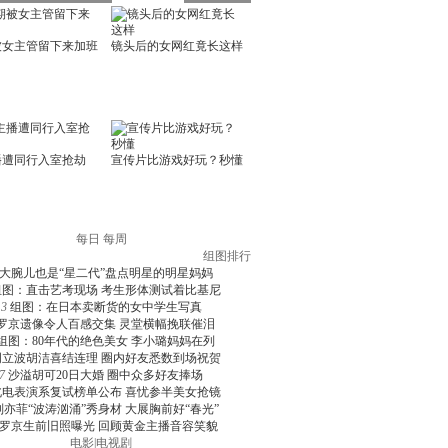
每日
每周
组图排行
大腕儿也是“星二代”盘点明星的明星妈妈
组图：直击艺考现场 考生形体测试着比基尼
3
组图：在日本卖断货的女中学生写真
罗京遗像令人百感交集 灵堂横幅挽联催泪
组图：80年代的绝色美女 李小璐妈妈在列
周立波胡洁喜结连理 圈内好友悉数到场祝贺
7
沙溢胡可20日大婚 圈中众多好友捧场
北电表演系复试榜单公布 喜忧参半美女抢镜
刘亦菲“波涛汹涌”秀身材 大展胸前好“春光”
罗京生前旧照曝光 回顾黄金主播音容笑貌
电影
|
电视剧