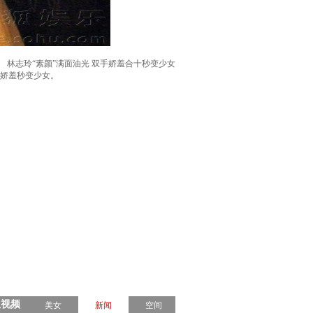
林志玲“素颜”满面油光 双手娇羞合十秒变少女
显娇羞秒变少女。