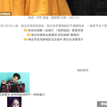
来源：
CFP
责编：黄萌萌
日期：2015-2-1
015年2月1日上海，林志玲现身某酒店。林志玲穿透视裙近乎素颜现身，一路双手合十
林志玲徐帆一起旅行 《花样姐姐》展真性情
林志玲被搭讪很紧张 回应妈妈“都很好”
林志玲宣传新电影北京纽约 再次出演爱情片
编辑推荐
写真曝光 多种风格演绎不一样的魅力