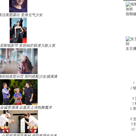
玮洁美图露出 变身元气少女
尼斯电影节 笑容灿烂获潜力新人奖
场街拍造型示范 简约搭配少女感满满
1
2
4
5
晚会诚意满满 众嘉宾上演热舞魔术
6
8
9
10
》众星探寻国学奥秘 书院答题欢乐多