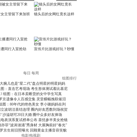
每日
每周
组图排行
大腕儿也是“星二代”盘点明星的明星妈妈
组图：直击艺考现场 考生形体测试着比基尼
3
组图：在日本卖断货的女中学生写真
罗京遗像令人百感交集 灵堂横幅挽联催泪
组图：80年代的绝色美女 李小璐妈妈在列
周立波胡洁喜结连理 圈内好友悉数到场祝贺
7
沙溢胡可20日大婚 圈中众多好友捧场
北电表演系复试榜单公布 喜忧参半美女抢镜
刘亦菲“波涛汹涌”秀身材 大展胸前好“春光”
罗京生前旧照曝光 回顾黄金主播音容笑貌
电影
|
电视剧