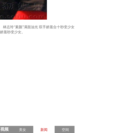
林志玲“素颜”满面油光 双手娇羞合十秒变少女
显娇羞秒变少女。