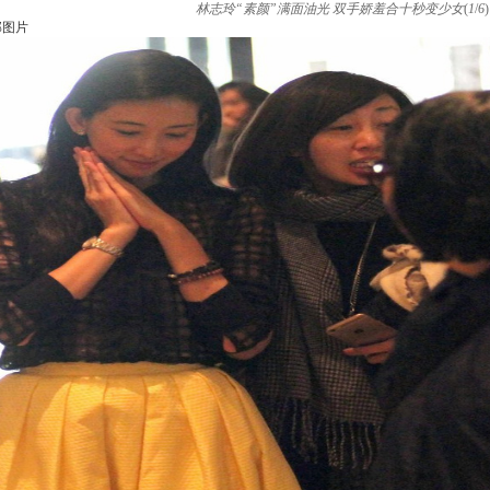
林志玲“素颜”满面油光 双手娇羞合十秒变少女
(
1
/
6
)
部图片