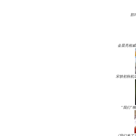
郭
金晨亮相威
宋轶初秋机
“我们”
《我们来了