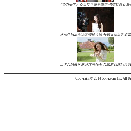
《我们来了》众星探寻国学奥秘 书院答题欢乐
迪丽热巴出演上古传说人物 分饰女娲后羿嫦娥
王李丹妮变邻家少女清纯杀 笑颜如花回归真我
Copyright
©
2014 Sohu.com Inc. All