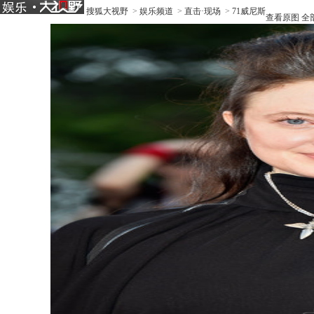
搜狐大视野
>
娱乐频道
>
直击·现场
>
71威尼斯
查看原图
全