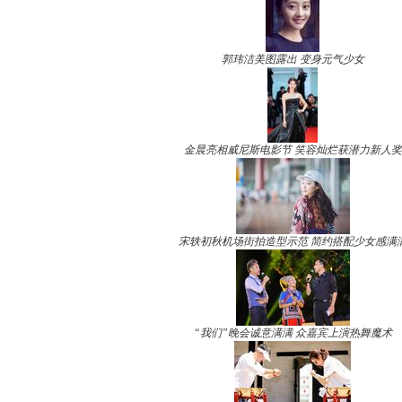
郭玮洁美图露出 变身元气少女
金晨亮相威尼斯电影节 笑容灿烂获潜力新人奖
宋轶初秋机场街拍造型示范 简约搭配少女感满
“我们”晚会诚意满满 众嘉宾上演热舞魔术