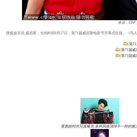
来源：
CFP
搜狐娱乐讯 威尼斯，当地时间8月27日，第71届威尼斯电影节开幕式红毯。《鸟
第7
第71届
第71届
黄新皓时尚写真曝光 多种风格演绎不一样的魅