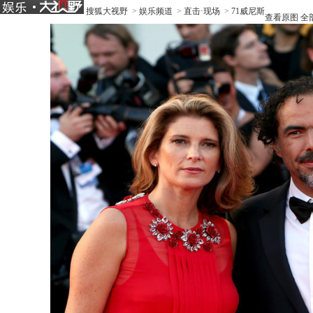
搜狐大视野
>
娱乐频道
>
直击·现场
>
71威尼斯
查看原图
全