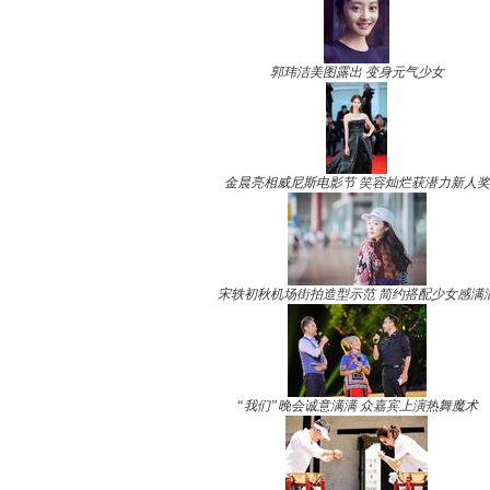
郭玮洁美图露出 变身元气少女
金晨亮相威尼斯电影节 笑容灿烂获潜力新人奖
宋轶初秋机场街拍造型示范 简约搭配少女感满
“我们”晚会诚意满满 众嘉宾上演热舞魔术