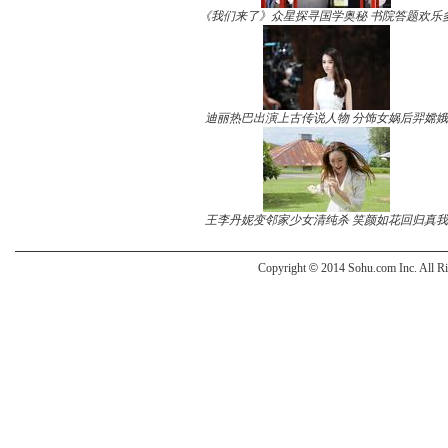
《我们来了》众星探寻国学奥秘 书院答题欢乐
迪丽热巴出演上古传说人物 分饰女娲后羿嫦娥
王李丹妮变邻家少女清纯杀 笑颜如花回归真我
Copyright
©
2014 Sohu.com Inc. All