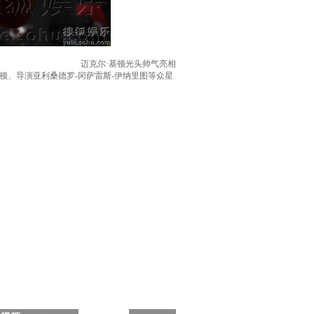
迈克尔·基顿光头帅气亮相
诺顿、导演亚利桑德罗-冈萨雷斯-伊纳里图等众星