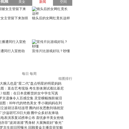
每日
每周
组图排行
大腕儿也是“星二代”盘点明星的明星妈妈
组图：直击艺考现场 考生形体测试着比基尼
3
组图：在日本卖断货的女中学生写真
罗京遗像令人百感交集 灵堂横幅挽联催泪
组图：80年代的绝色美女 李小璐妈妈在列
周立波胡洁喜结连理 圈内好友悉数到场祝贺
7
沙溢胡可20日大婚 圈中众多好友捧场
北电表演系复试榜单公布 喜忧参半美女抢镜
刘亦菲“波涛汹涌”秀身材 大展胸前好“春光”
罗京生前旧照曝光 回顾黄金主播音容笑貌