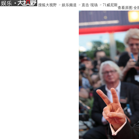
搜狐大视野
>
娱乐频道
>
直击·现场
>
71威尼斯
查看原图
全