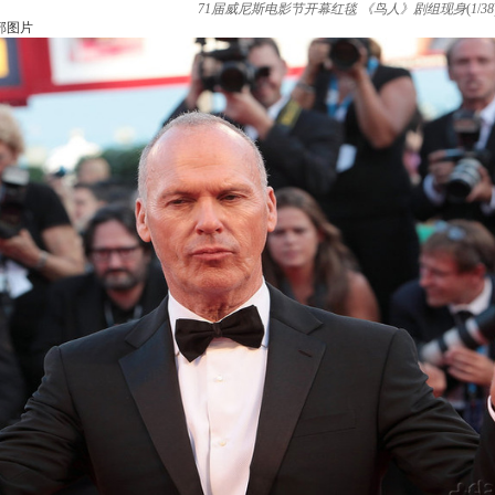
71届威尼斯电影节开幕红毯 《鸟人》剧组现身
(
1
/
38
部图片