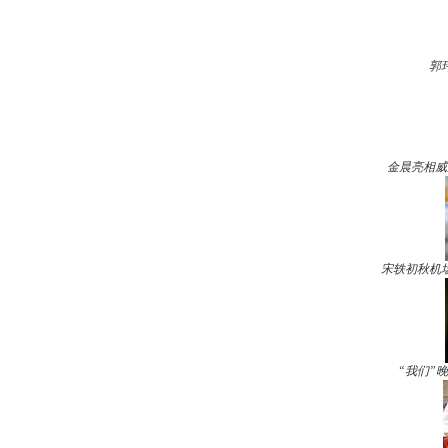
郭
金晨亮相威
宋轶初秋机
“我们”