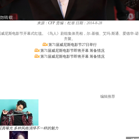
来源：
CFP
责编：杜渐
日期：2014-8-28
1届威尼斯电影节开幕式红毯。《鸟人》剧组集体亮相，尔-基顿、艾玛-斯通、爱德华-
齐聚。
第71届威尼斯电影节27日举行
第71届威尼斯电影节即将开幕 筹备情况
第71届威尼斯电影节即将开幕 筹备情况
编辑推荐
写真曝光 多种风格演绎不一样的魅力