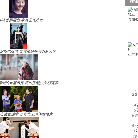
玮洁美图露出 变身元气少女
尼斯电影节 笑容灿烂获潜力新人奖
场街拍造型示范 简约搭配少女感满满
1
2
4
5
晚会诚意满满 众嘉宾上演热舞魔术
6
8
9
10