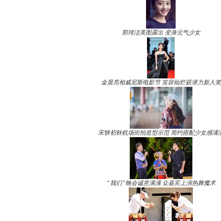
郭玮洁美图露出 变身元气少女
金晨亮相威尼斯电影节 笑容灿烂获潜力新人奖
宋轶初秋机场街拍造型示范 简约搭配少女感满
“我们”晚会诚意满满 众嘉宾上演热舞魔术