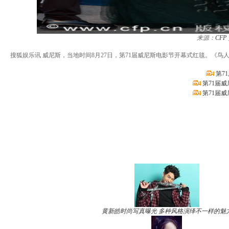
来源：
CFP
搜狐娱乐讯 威尼斯，当地时间8月27日，第71届威尼斯电影节开幕式红毯。《鸟
第7
第71届
第71届
黄新皓时尚写真曝光 多种风格演绎不一样的魅