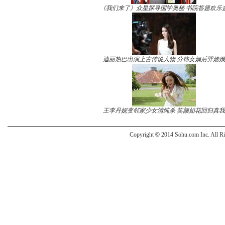
《我们来了》众星探寻国学奥秘 书院答题欢乐
迪丽热巴出演上古传说人物 分饰女娲后羿嫦娥
王李丹妮变邻家少女清纯杀 笑颜如花回归真我
Copyright
©
2014 Sohu.com Inc. All