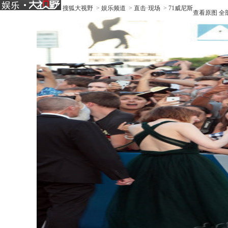
搜狐大视野
>
娱乐频道
>
直击·现场
>
71威尼斯
查看原图
全