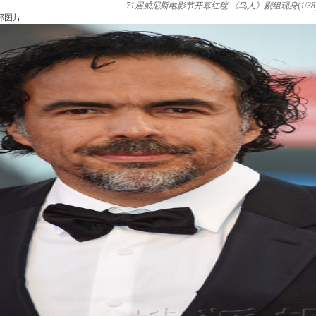
71届威尼斯电影节开幕红毯 《鸟人》剧组现身
(
1
/
38
部图片