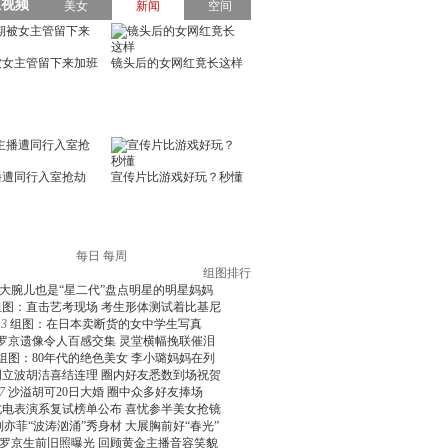
每日
每周
组图排行
大腕儿也是“星二代”盘点明星的明星妈妈
组图：直击艺考现场 考生形体测试着比基尼
3
组图：在日本卖断货的女中学生写真
罗京遗像令人百感交集 灵堂横幅挽联催泪
组图：80年代的绝色美女 李小璐妈妈在列
周立波胡洁喜结连理 圈内好友悉数到场祝贺
7
沙溢胡可20日大婚 圈中众多好友捧场
北电表演系复试榜单公布 喜忧参半美女抢镜
刘亦菲“波涛汹涌”秀身材 大展胸前好“春光”
罗京生前旧照曝光 回顾黄金主播音容笑貌