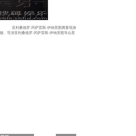
亚利桑德罗-冈萨雷斯-伊纳里图携妻现身
诺顿、导演亚利桑德罗-冈萨雷斯-伊纳里图等众星