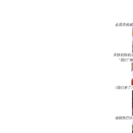
金晨亮相威
宋轶初秋机
“我们”
《我们来了
迪丽热巴出