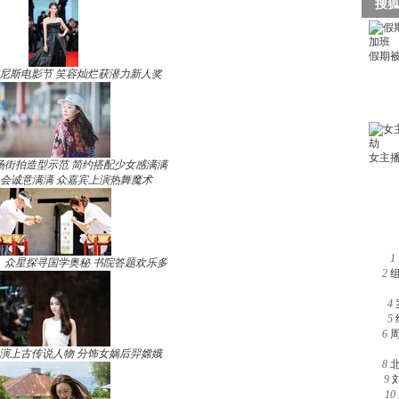
尼斯电影节 笑容灿烂获潜力新人奖
场街拍造型示范 简约搭配少女感满满
晚会诚意满满 众嘉宾上演热舞魔术
1
》众星探寻国学奥秘 书院答题欢乐多
2
4
5
6
演上古传说人物 分饰女娲后羿嫦娥
8
9
10