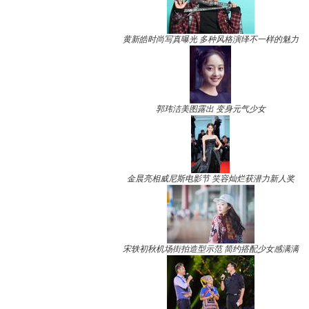
黄新皓时尚写真曝光 多种风格演绎不一样的魅力
郭玮洁美图露出 变身元气少女
金晨亮相威尼斯电影节 笑容灿烂获潜力新人奖
宋轶初秋机场街拍造型示范 简约搭配少女感满满