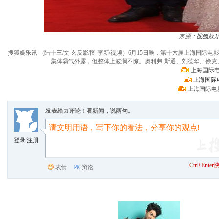
来源：
搜狐娱
搜狐娱乐讯 （陆十三/文 玄反影/图 李新/视频）6月15日晚，第十六届上海
集体霸气外露，但整体上波澜不惊。奥利弗-斯通、刘德华、徐
上海国际电
上海国际
上海国际电
发表给力评论！看新闻，说两句。
登录
/
注册
Ctrl+Ent
表情
辩论