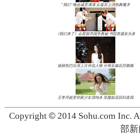
“我们”晚会诚意满满 众嘉宾上演热舞魔术
《我们来了》众星探寻国学奥秘 书院答题欢乐多
迪丽热巴出演上古传说人物 分饰女娲后羿嫦娥
王李丹妮变邻家少女清纯杀 笑颜如花回归真我
©
Copyright
2014 Sohu.com Inc. 
部新