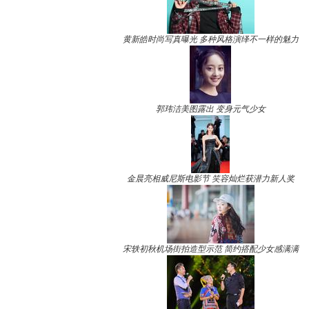
黄新皓时尚写真曝光 多种风格演绎不一样的魅力
郭玮洁美图露出 变身元气少女
金晨亮相威尼斯电影节 笑容灿烂获潜力新人奖
宋轶初秋机场街拍造型示范 简约搭配少女感满满