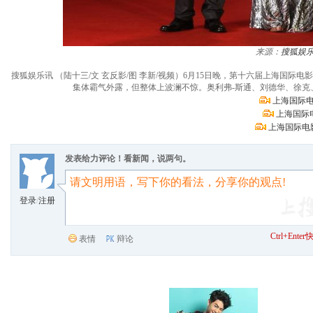
来源：
搜狐娱
搜狐娱乐讯 （陆十三/文 玄反影/图 李新/视频）6月15日晚，第十六届上海
集体霸气外露，但整体上波澜不惊。奥利弗-斯通、刘德华、徐
上海国际电
上海国际
上海国际电
发表给力评论！看新闻，说两句。
登录
/
注册
Ctrl+Ent
表情
辩论