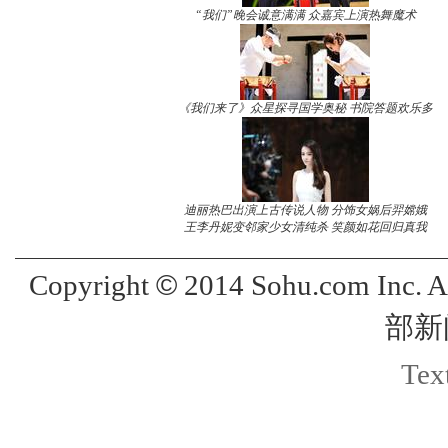
“我们”晚会诚意满满 众嘉宾上演热舞魔术
《我们来了》众星探寻国学奥秘 书院答题欢乐多
迪丽热巴出演上古传说人物 分饰女娲后羿嫦娥
王李丹妮变邻家少女清纯杀 笑颜如花回归真我
©
Copyright
2014 Sohu.com Inc. 
部新
Text