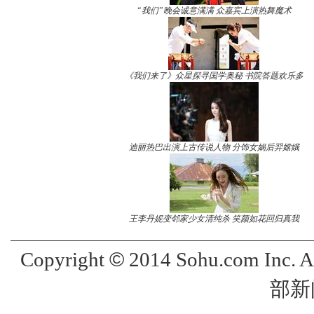
“我们”晚会诚意满满 众嘉宾上演热舞魔术
《我们来了》众星探寻国学奥秘 书院答题欢乐多
迪丽热巴出演上古传说人物 分饰女娲后羿嫦娥
王李丹妮变邻家少女清纯杀 笑颜如花回归真我
©
Copyright
2014 Sohu.com Inc. 
部新