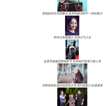
黄新皓时尚写真曝光 多种风格演绎不一样的魅力
郭玮洁美图露出 变身元气少女
金晨亮相威尼斯电影节 笑容灿烂获潜力新人奖
宋轶初秋机场街拍造型示范 简约搭配少女感满满