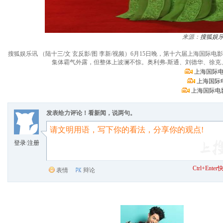
来源：
搜狐娱
搜狐娱乐讯 （陆十三/文 玄反影/图 李新/视频）6月15日晚，第十六届上海
集体霸气外露，但整体上波澜不惊。奥利弗-斯通、刘德华、徐
上海国际电
上海国际
上海国际电
发表给力评论！看新闻，说两句。
登录
/
注册
Ctrl+Ent
表情
辩论