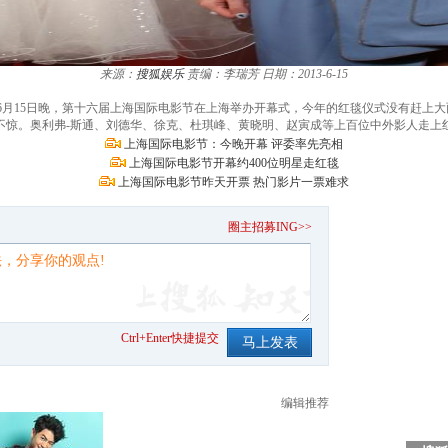
来源：
搜狐娱乐
责编：李瑞芳
日期：2013-6-15
视频）6月15日晚，第十六届上海国际电影节在上海举办开幕式，今年的红毯仪式没有赶
不惊。奥利弗-斯通、刘德华、徐克、杜琪峰、黄晓明、赵寅成等上百位中外影人走上
上海国际电影节：今晚开幕 评委率先亮相
上海国际电影节开幕约400位明星走红毯
上海国际电影节昨天开票 热门影片一票难求
。
圈主招募ING>>
Ctrl+Enter快捷提交
编辑推荐