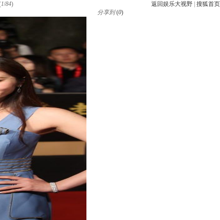
(
1
/
84
)
返回娱乐大视野
|
搜狐首页
分享到
(
0
)