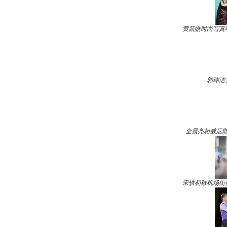
黄新皓时尚写真
郭玮洁
金晨亮相威尼斯
宋轶初秋机场街