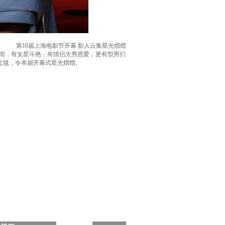
第16届上海电影节开幕 影人云集星光熠熠
上大雨，有女星斗艳，有情侣大秀恩爱，更有型男们
红毯，令本届开幕式星光熠熠。