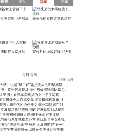
每日
每周
组图排行
大腕儿也是“星二代”盘点明星的明星妈妈
组图：直击艺考现场 考生形体测试着比基尼
3
组图：在日本卖断货的女中学生写真
罗京遗像令人百感交集 灵堂横幅挽联催泪
组图：80年代的绝色美女 李小璐妈妈在列
周立波胡洁喜结连理 圈内好友悉数到场祝贺
7
沙溢胡可20日大婚 圈中众多好友捧场
北电表演系复试榜单公布 喜忧参半美女抢镜
刘亦菲“波涛汹涌”秀身材 大展胸前好“春光”
罗京生前旧照曝光 回顾黄金主播音容笑貌