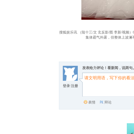
搜狐娱乐讯 （陆十三/文 玄反影/图 李新/
集体霸气外露，但整体上波澜
发表给力评论！看新闻，说两句
登录
/
注册
表情
辩论