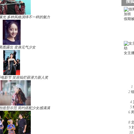
曝光 多种风格演绎不一样的魅力
美图露出 变身元气少女
电影节 笑容灿烂获潜力新人奖
1
2
4
5
拍造型示范 简约搭配少女感满满
6
8
9
10