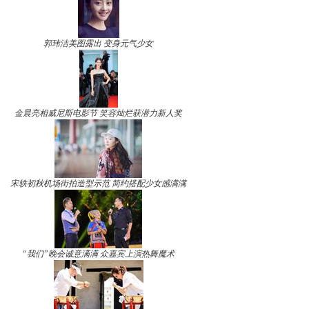
郭玮洁美图露出 变身元气少女
金晨亮相威尼斯电影节 笑容灿烂获潜力新人奖
宋轶初秋机场街拍造型示范 简约搭配少女感满满
“我们”晚会诚意满满 众嘉宾上演热舞魔术