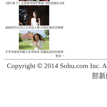
《我们来了》众星探寻国学奥秘 书院答题欢乐多
迪丽热巴出演上古传说人物 分饰女娲后羿嫦娥
王李丹妮变邻家少女清纯杀 笑颜如花回归真我
更多>>
©
Copyright
2014 Sohu.com Inc. 
部新