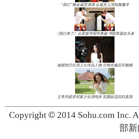
“我们”晚会诚意满满 众嘉宾上演热舞魔术
《我们来了》众星探寻国学奥秘 书院答题欢乐多
迪丽热巴出演上古传说人物 分饰女娲后羿嫦娥
王李丹妮变邻家少女清纯杀 笑颜如花回归真我
©
Copyright
2014 Sohu.com Inc. 
部新