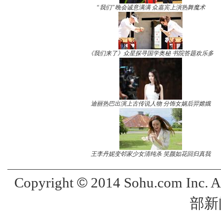
“我们”晚会诚意满满 众嘉宾上演热舞魔术
《我们来了》众星探寻国学奥秘 书院答题欢乐多
迪丽热巴出演上古传说人物 分饰女娲后羿嫦娥
王李丹妮变邻家少女清纯杀 笑颜如花回归真我
©
Copyright
2014 Sohu.com Inc. 
部新