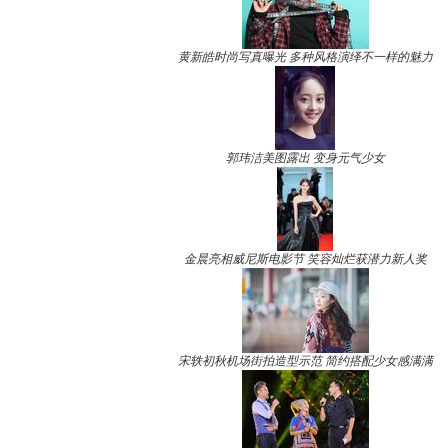
黄新皓时尚写真曝光 多种风格演绎不一样的魅力
郭玮洁美图露出 变身元气少女
金晨亮相威尼斯电影节 笑容灿烂获潜力新人奖
宋轶初秋机场街拍造型示范 简约搭配少女感满满