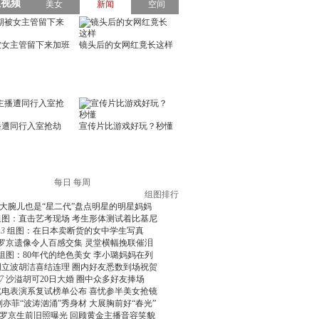
每日
每周
组图排行
大腕儿也是“星二代”盘点明星的明星妈妈
组图：直击艺考现场 考生形体测试着比基尼
3
组图：在日本卖断货的女中学生写真
罗京遗像令人百感交集 灵堂横幅挽联催泪
组图：80年代的绝色美女 李小璐妈妈在列
周立波胡洁喜结连理 圈内好友悉数到场祝贺
7
沙溢胡可20日大婚 圈中众多好友捧场
北电表演系复试榜单公布 喜忧参半美女抢镜
刘亦菲“波涛汹涌”秀身材 大展胸前好“春光”
罗京生前旧照曝光 回顾黄金主播音容笑貌