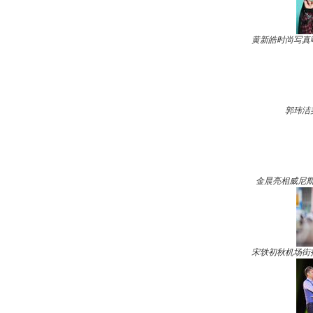
黄新皓时尚写真
郭玮洁
金晨亮相威尼斯
宋轶初秋机场街