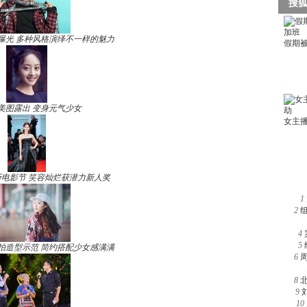
曝光 多种风格演绎不一样的魅力
美图露出 变身元气少女
电影节 笑容灿烂获潜力新人奖
1
2
4
5
拍造型示范 简约搭配少女感满满
6
8
9
10