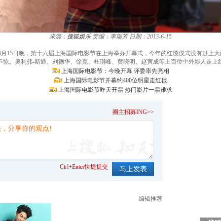
来源：
搜狐娱乐
责编：李瑞芳
日期：2013-6-15
视频）6月15日晚，第十六届上海国际电影节在上海举办开幕式，今年的红毯仪式没有赶
不惊。奥利弗-斯通、刘德华、徐克、杜琪峰、黄晓明、赵寅成等上百位中外影人走上
上海国际电影节：今晚开幕 评委率先亮相
上海国际电影节开幕约400位明星走红毯
上海国际电影节昨天开票 热门影片一票难求
。
圈主招募ING>>
Ctrl+Enter快捷提交
编辑推荐