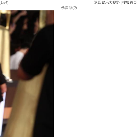
(
1
/
84
)
返回娱乐大视野
|
搜狐首页
分享到
(
0
)