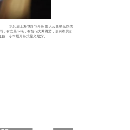
第16届上海电影节开幕 影人云集星光熠熠
上大雨，有女星斗艳，有情侣大秀恩爱，更有型男们
红毯，令本届开幕式星光熠熠。