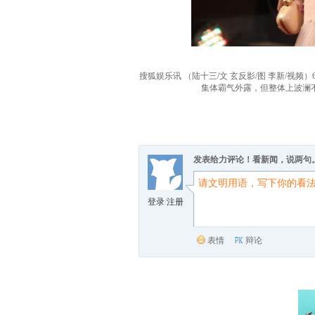
搜狐娱乐讯 （陆十三/文 玄反影/图 李新/
集体霸气外露，但整体上波澜
发表给力评论！看新闻，说两句
登录
/
注册
表情
辩论