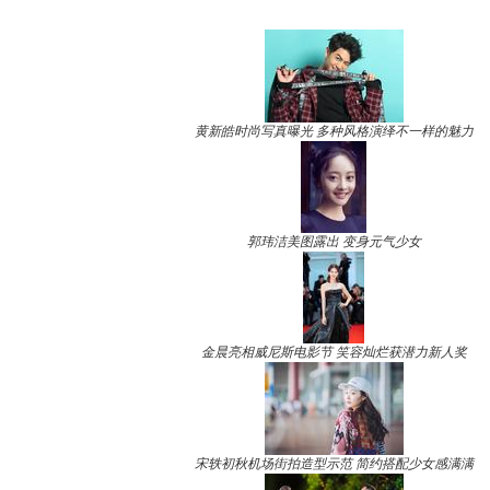
黄新皓时尚写真曝光 多种风格演绎不一样的魅力
郭玮洁美图露出 变身元气少女
金晨亮相威尼斯电影节 笑容灿烂获潜力新人奖
宋轶初秋机场街拍造型示范 简约搭配少女感满满