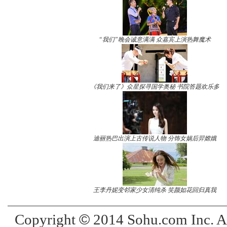
“我们”晚会诚意满满 众嘉宾上演热舞魔术
《我们来了》众星探寻国学奥秘 书院答题欢乐多
迪丽热巴出演上古传说人物 分饰女娲后羿嫦娥
王李丹妮变邻家少女清纯杀 笑颜如花回归真我
©
Copyright
2014 Sohu.com Inc. 