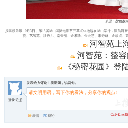
来源：
搜狐娱
搜狐娱乐讯 10月3日，第18届釜山国际电影节开幕式红地毯在釜山举行，演员
贤、艺智苑、洪秀儿、南奎丽、金孝珍、金允慧、李秀赫、金敏贞、高雅拉
河智苑上
河智苑：整容
《秘密花园》登陆
发表给力评论！看新闻，说两句。
登录
/
注册
Ctrl+Ent
表情
辩论