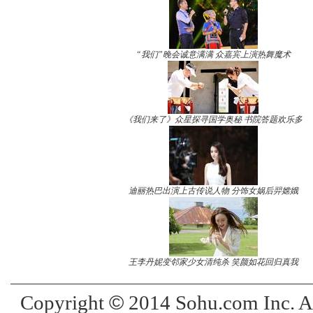
“我们”晚会诚意满满 众嘉宾上演热舞魔术
《我们来了》众星探寻国学奥秘 书院答题欢乐多
迪丽热巴出演上古传说人物 分饰女娲后羿嫦娥
王李丹妮变邻家少女清纯杀 笑颜如花回归真我
©
Copyright
2014 Sohu.com Inc. 