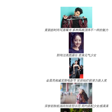
黄新皓时尚写真曝光 多种风格演绎不一样的魅力
郭玮洁美图露出 变身元气少女
金晨亮相威尼斯电影节 笑容灿烂获潜力新人奖
宋轶初秋机场街拍造型示范 简约搭配少女感满满