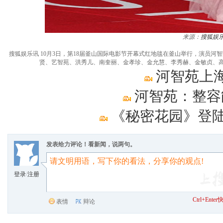
来源：
搜狐娱
搜狐娱乐讯 10月3日，第18届釜山国际电影节开幕式红地毯在釜山举行，演员
贤、艺智苑、洪秀儿、南奎丽、金孝珍、金允慧、李秀赫、金敏贞、高雅拉
河智苑上
河智苑：整容
《秘密花园》登陆
发表给力评论！看新闻，说两句。
登录
/
注册
Ctrl+Ent
表情
辩论