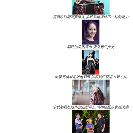
黄新皓时尚写真曝光 多种风格演绎不一样的魅力
郭玮洁美图露出 变身元气少女
金晨亮相威尼斯电影节 笑容灿烂获潜力新人奖
宋轶初秋机场街拍造型示范 简约搭配少女感满满