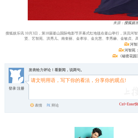
来源：
搜狐娱
搜狐娱乐讯 10月3日，第18届釜山国际电影节开幕式红地毯在釜山举行，演员
贤、艺智苑、洪秀儿、南奎丽、金孝珍、金允慧、李秀赫、金敏贞、高雅拉
河智
河智苑
《秘密花园
发表给力评论！看新闻，说两句。
登录
/
注册
Ctrl+Ent
表情
辩论