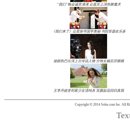
“我们”晚会诚意满满 众嘉宾上演热舞魔术
《我们来了》众星探寻国学奥秘 书院答题欢乐多
迪丽热巴出演上古传说人物 分饰女娲后羿嫦娥
王李丹妮变邻家少女清纯杀 笑颜如花回归真我
Copyright
©
2014 Sohu.com Inc. All
Text