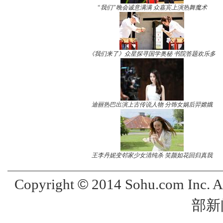
“我们”晚会诚意满满 众嘉宾上演热舞魔术
《我们来了》众星探寻国学奥秘 书院答题欢乐多
迪丽热巴出演上古传说人物 分饰女娲后羿嫦娥
王李丹妮变邻家少女清纯杀 笑颜如花回归真我
©
Copyright
2014 Sohu.com Inc. 
部新