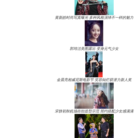
黄新皓时尚写真曝光 多种风格演绎不一样的魅力
郭玮洁美图露出 变身元气少女
金晨亮相威尼斯电影节 笑容灿烂获潜力新人奖
宋轶初秋机场街拍造型示范 简约搭配少女感满满