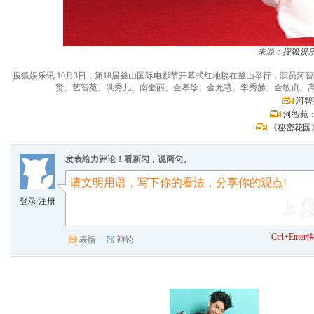
来源：
搜狐娱
搜狐娱乐讯 10月3日，第18届釜山国际电影节开幕式红地毯在釜山举行，演员
贤、艺智苑、洪秀儿、南奎丽、金孝珍、金允慧、李秀赫、金敏贞、高雅拉
河智
河智苑
《秘密花园
发表给力评论！看新闻，说两句。
登录
/
注册
Ctrl+Ent
表情
辩论